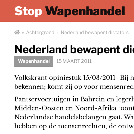
Stop
Wapenhandel
»
Achtergrond
»
Nederland bewapent dictators
Nederland bewapent di
Wapenhandel
15 MAART 2011
Volkskrant opiniestuk 15/03/2011- Bi
bekennen; komt zij op voor mensenrec
Pantservoertuigen in Bahrein en legerh
Midden-Oosten en Noord-Afrika toont 
Nederlandse handelsbelangen gaat. Wa
hebben op de mensenrechten, de ontwik