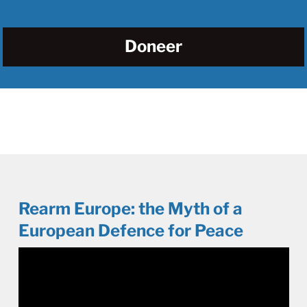
Doneer
Rearm Europe: the Myth of a
European Defence for Peace