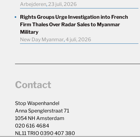
Arbejderen
,
23 juli, 2026
Rights Groups Urge Investigation into French
Firm Thales Over Radar Sales to Myanmar
Military
New Day Myanmar
,
4 juli, 2026
Contact
Stop Wapenhandel
Anna Spenglerstraat 71
1054 NH Amsterdam
020 616 4684
NL11 TRIO 0390 407 380