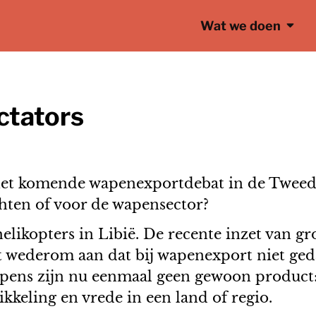
Wat we doen
ctators
j het komende wapenexportdebat in de Tweed
hten of voor de wapensector?
elikopters in Libië. De recente inzet van gr
wederom aan dat bij wapenexport niet ged
pens zijn nu eenmaal geen gewoon product:
keling en vrede in een land of regio.