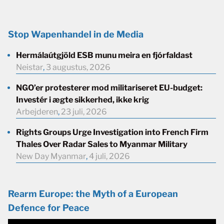
Stop Wapenhandel in de Media
Hermálaútgjöld ESB munu meira en fjórfaldast
Neistar
,
3 augustus, 2026
NGO’er protesterer mod militariseret EU-budget:
Investér i ægte sikkerhed, ikke krig
Arbejderen
,
23 juli, 2026
Rights Groups Urge Investigation into French Firm
Thales Over Radar Sales to Myanmar Military
New Day Myanmar
,
4 juli, 2026
Rearm Europe: the Myth of a European
Defence for Peace