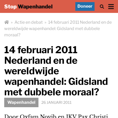
Stop
Wapenhandel
Doneer
»
Actie en debat
»
14 februari 2011 Nederland en de
wereldwijde wapenhandel: Gidsland met dubbele
moraal?
14 februari 2011
Nederland en de
wereldwijde
wapenhandel: Gidsland
met dubbele moraal?
Wapenhandel
26 JANUARI 2011
Door Oxfam Novib en IKV Pax Christi