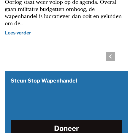
Oorlog staat weer volop op de agenda. Overal
gaan militaire budgetten omhoog, de
wapenhandel is lucratiever dan ooit en geluiden
om de…
Lees verder
B
Steun Stop Wapenhandel
Doneer