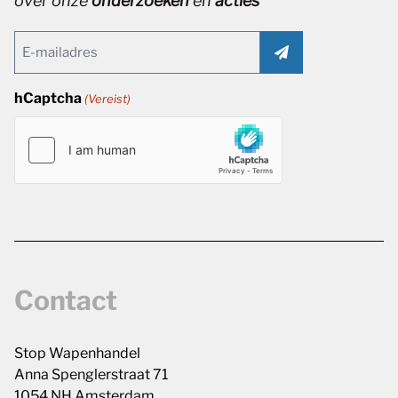
over onze
onderzoeken
en
acties
Email
(Vereist)
hCaptcha
(Vereist)
Contact
Stop Wapenhandel
Anna Spenglerstraat 71
1054 NH Amsterdam