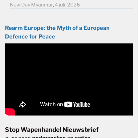
New Day Myanmar
,
4 juli, 2026
Rearm Europe: the Myth of a European
Defence for Peace
Stop Wapenhandel Nieuwsbrief