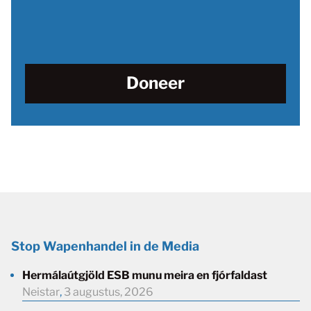
Doneer
Stop Wapenhandel in de Media
Hermálaútgjöld ESB munu meira en fjórfaldast
Neistar
,
3 augustus, 2026