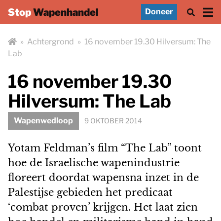
Stop
Wapenhandel
Doneer
»
Achtergrond
»
16 november 19.30 Hilversum: The
Lab
16 november 19.30
Hilversum: The Lab
Wapenwedloop
9 OKTOBER 2014
Yotam Feldman’s film “The Lab” toont
hoe de Israelische wapenindustrie
floreert doordat wapensna inzet in de
Palestijse gebieden het predicaat
‘combat proven’ krijgen. Het laat zien