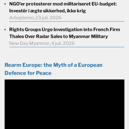
NGO’er protesterer mod militariseret EU-budget:
Investér i ægte sikkerhed, ikke krig
Arbejderen
,
23 juli, 2026
Rights Groups Urge Investigation into French Firm
Thales Over Radar Sales to Myanmar Military
New Day Myanmar
,
4 juli, 2026
Rearm Europe: the Myth of a European
Defence for Peace