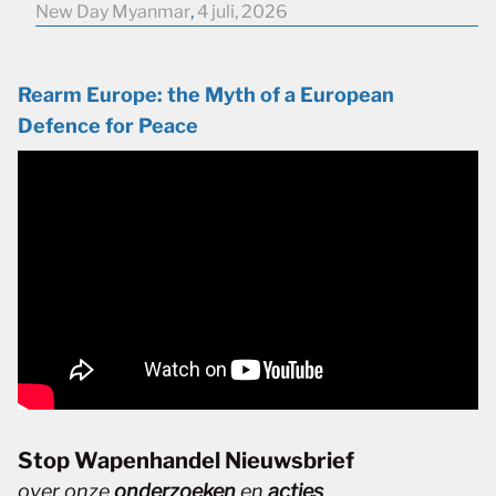
New Day Myanmar
,
4 juli, 2026
Rearm Europe: the Myth of a European
Defence for Peace
Stop Wapenhandel Nieuwsbrief
over onze
onderzoeken
en
acties