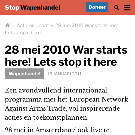
Stop
Wapenhandel
Doneer
»
Actie en debat
»
28 mei 2010 War starts here!
Lets stop it here
28 mei 2010 War starts
here! Lets stop it here
Wapenhandel
18 JANUARI 2011
Een avondvullend internationaal
programma met het European Network
Against Arms Trade, vol inspirerende
acties en toekomstplannen.
28 mei in Amsterdam / ook live te