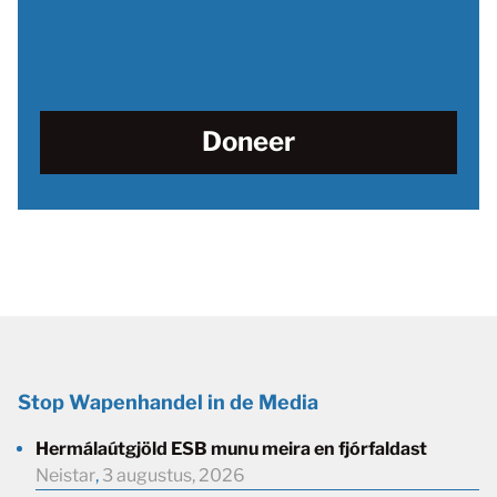
Doneer
Stop Wapenhandel in de Media
Hermálaútgjöld ESB munu meira en fjórfaldast
Neistar
,
3 augustus, 2026