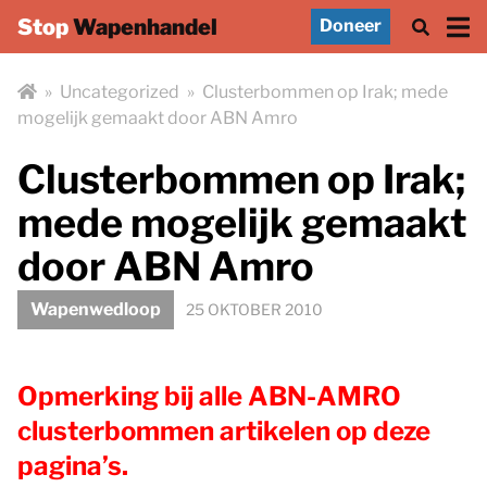
Stop
Wapenhandel
Doneer
»
Uncategorized
»
Clusterbommen op Irak; mede
mogelijk gemaakt door ABN Amro
Clusterbommen op Irak;
mede mogelijk gemaakt
door ABN Amro
Wapenwedloop
25 OKTOBER 2010
Opmerking bij alle ABN-AMRO
clusterbommen artikelen op deze
pagina’s.