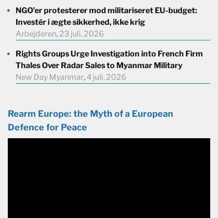
NGO’er protesterer mod militariseret EU-budget:
Investér i ægte sikkerhed, ikke krig
Arbejderen
,
23 juli, 2026
Rights Groups Urge Investigation into French Firm
Thales Over Radar Sales to Myanmar Military
New Day Myanmar
,
4 juli, 2026
Rearm Europe: the Myth of a European
Defence for Peace