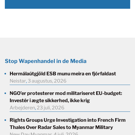
Stop Wapenhandel in de Media
Hermálaútgjöld ESB munu meira en fjórfaldast
Neistar
,
3 augustus, 2026
NGO’er protesterer mod militariseret EU-budget:
Investér i ægte sikkerhed, ikke krig
Arbejderen
,
23 juli, 2026
Rights Groups Urge Investigation into French Firm
Thales Over Radar Sales to Myanmar Military
New Day Myanmar
,
4 juli, 2026