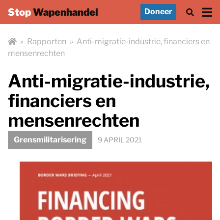
Stop
Wapenhandel
Doneer
»
Rapporten
»
Anti-migratie-industrie, financiers en
mensenrechten
Anti-migratie-industrie,
financiers en
mensenrechten
Grensmilitarisering
9 APRIL 2021