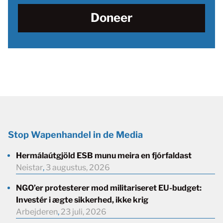
Doneer
Stop Wapenhandel in de Media
Hermálaútgjöld ESB munu meira en fjórfaldast
Neistar
,
3 augustus, 2026
NGO’er protesterer mod militariseret EU-budget:
Investér i ægte sikkerhed, ikke krig
Arbejderen
,
23 juli, 2026