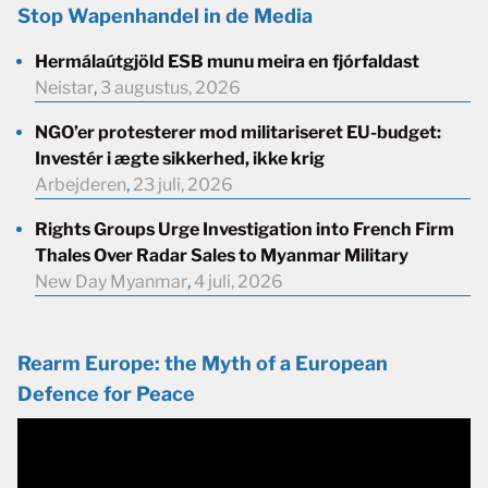
Stop Wapenhandel in de Media
Hermálaútgjöld ESB munu meira en fjórfaldast
Neistar
,
3 augustus, 2026
NGO’er protesterer mod militariseret EU-budget:
Investér i ægte sikkerhed, ikke krig
Arbejderen
,
23 juli, 2026
Rights Groups Urge Investigation into French Firm
Thales Over Radar Sales to Myanmar Military
New Day Myanmar
,
4 juli, 2026
Rearm Europe: the Myth of a European
Defence for Peace