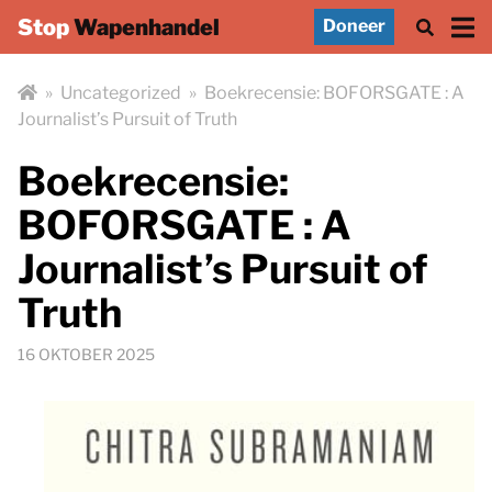
Stop
Wapenhandel
Doneer
»
Uncategorized
»
Boekrecensie: BOFORSGATE : A
Journalist’s Pursuit of Truth
Boekrecensie:
BOFORSGATE : A
Journalist’s Pursuit of
Truth
16 OKTOBER 2025