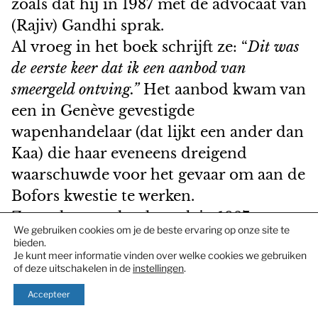
zoals dat hij in 1987 met de advocaat van
(Rajiv) Gandhi sprak.
Al vroeg in het boek schrijft ze: “
Dit was
de eerste keer dat ik een aanbod van
smeergeld ontving.”
Het aanbod kwam van
een in Genève gevestigde
wapenhandelaar (dat lijkt een ander dan
Kaa) die haar eveneens dreigend
waarschuwde voor het gevaar om aan de
Bofors kwestie te werken.
Ze analyseert dat de zaak in 1987
We gebruiken cookies om je de beste ervaring op onze site te
opgelost had kunnen zijn als de Indiase
bieden.
Je kunt meer informatie vinden over welke cookies we gebruiken
overheid aan de Zwitserse assistentie
of deze uitschakelen in de
instellingen
.
had gevraagd. Er was al vroeg voldoende
Accepteer
bekend om zo’n verzoek kansrijk in te