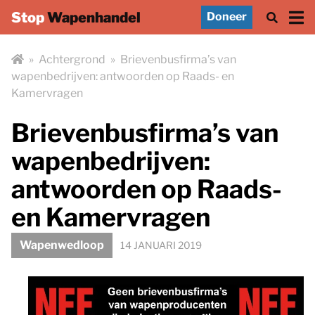
Stop
Wapenhandel
Doneer
»
Achtergrond
»
Brievenbusfirma’s van
wapenbedrijven: antwoorden op Raads- en
Kamervragen
Brievenbusfirma’s van
wapenbedrijven:
antwoorden op Raads-
en Kamervragen
Wapenwedloop
14 JANUARI 2019