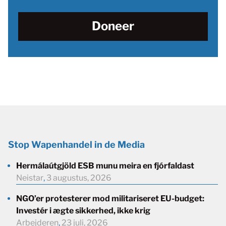
Doneer
Stop Wapenhandel in de Media
Hermálaútgjöld ESB munu meira en fjórfaldast
Neistar
,
3 augustus, 2026
NGO’er protesterer mod militariseret EU-budget:
Investér i ægte sikkerhed, ikke krig
Arbejderen
,
23 juli, 2026