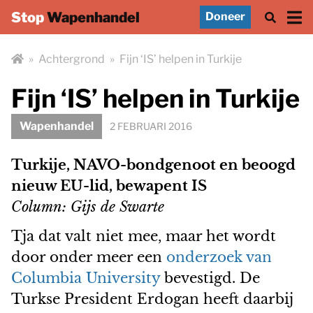
Stop
Wapenhandel
Doneer
»
Achtergrond
»
Fijn ‘IS’ helpen in Turkije
Fijn ‘IS’ helpen in Turkije
Wapenhandel
2 FEBRUARI 2016
Turkije, NAVO-bondgenoot en beoogd
nieuw EU-lid, bewapent IS
Column: Gijs de Swarte
Tja dat valt niet mee, maar het wordt
door onder meer een
onderzoek van
Columbia University
bevestigd. De
Turkse President Erdogan heeft daarbij