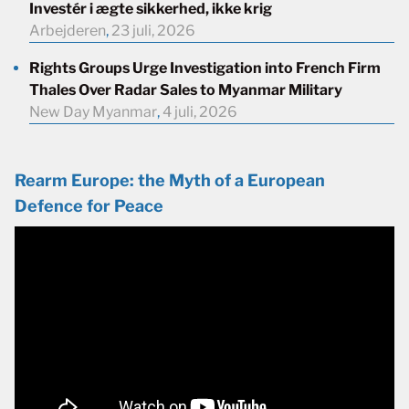
Investér i ægte sikkerhed, ikke krig
Arbejderen
,
23 juli, 2026
Rights Groups Urge Investigation into French Firm
Thales Over Radar Sales to Myanmar Military
New Day Myanmar
,
4 juli, 2026
Rearm Europe: the Myth of a European
Defence for Peace