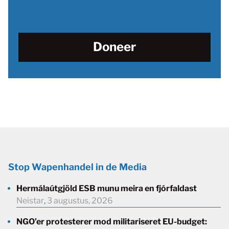
Doneer
Stop Wapenhandel in de Media
Hermálaútgjöld ESB munu meira en fjórfaldast
Neistar
,
3 augustus, 2026
NGO’er protesterer mod militariseret EU-budget: