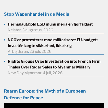
Stop Wapenhandel in de Media
Hermálaútgjöld ESB munu meira en fjórfaldast
Neistar
,
3 augustus, 2026
NGO’er protesterer mod militariseret EU-budget:
Investér i ægte sikkerhed, ikke krig
Arbejderen
,
23 juli, 2026
Rights Groups Urge Investigation into French Firm
Thales Over Radar Sales to Myanmar Military
New Day Myanmar
,
4 juli, 2026
Rearm Europe: the Myth of a European
Defence for Peace