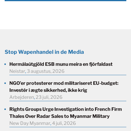
Stop Wapenhandel in de Media
Hermálaútgjöld ESB munu meira en fjórfaldast
Neistar
,
3 augustus, 2026
NGO’er protesterer mod militariseret EU-budget:
Investér i ægte sikkerhed, ikke krig
Arbejderen
,
23 juli, 2026
Rights Groups Urge Investigation into French Firm
Thales Over Radar Sales to Myanmar Military
New Day Myanmar
,
4 juli, 2026