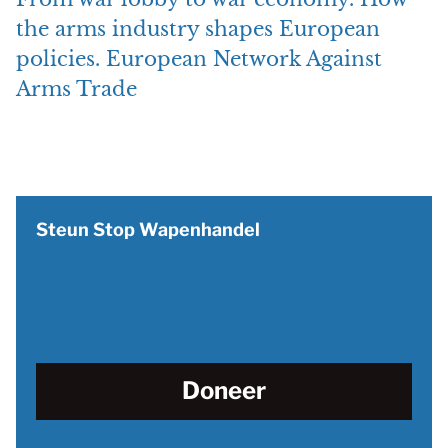
the arms industry shapes European
policies. European Network Against
Arms Trade
Steun Stop Wapenhandel
Doneer