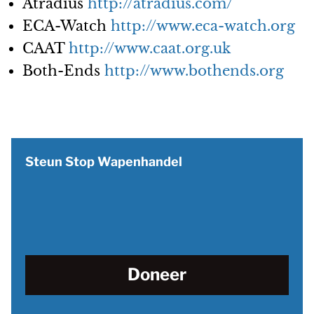
Atradius
http://atradius.com/
ECA-Watch
http://www.eca-watch.org
CAAT
http://www.caat.org.uk
Both-Ends
http://www.bothends.org
Steun Stop Wapenhandel
Doneer