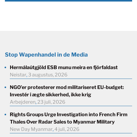
Stop Wapenhandel in de Media
Hermálaútgjöld ESB munu meira en fjórfaldast
Neistar
,
3 augustus, 2026
NGO’er protesterer mod militariseret EU-budget:
Investér i ægte sikkerhed, ikke krig
Arbejderen
,
23 juli, 2026
Rights Groups Urge Investigation into French Firm
Thales Over Radar Sales to Myanmar Military
New Day Myanmar
,
4 juli, 2026