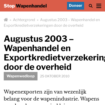
Stop
Wapenhandel
Doneer
»
Achtergrond
»
Augustus 2003 – Wapenhandel en
Exportkredietverzekeringen door de overheid
Augustus 2003 –
Wapenhandel en
Exportkredietverzekeri
door de overheid
Wapenwedloop
25 OKTOBER 2010
Wapenexporten zijn van wezenlijk
belang voor de wapenindustrie. Wapens