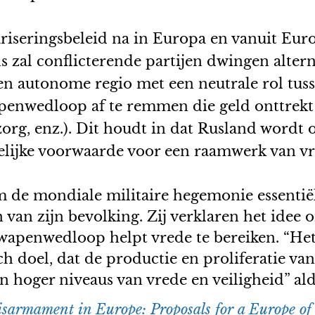
riseringsbeleid na in Europa en vanuit Eur
zal conflicterende partijen dwingen altern
 autonome regio met een neutrale rol tusse
enwedloop af te remmen die geld onttrekt 
zorg, enz.). Dit houdt in dat Rusland wordt
elijke voorwaarde voor een raamwerk van vr
 om de mondiale militaire hegemonie essenti
 van zijn bevolking. Zij verklaren het idee
apenwedloop helpt vrede te bereiken. “Het 
ch doel, dat de productie en proliferatie v
n hoger niveaus van vrede en veiligheid” ald
isarmament in Europe: Proposals for a Europe of