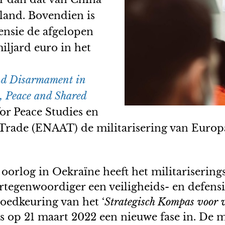
sland. Bovendien is
ensie de afgelopen
miljard euro in het
and Disarmament in
e, Peace and Shared
or Peace Studies en
rade (ENAAT) de militarisering van Europa 
 oorlog in Oekraïne heeft het militariserin
egenwoordiger een veiligheids- en defensied
goedkeuring van het ‘
Strategisch Kompas voor 
s op 21 maart 2022 een nieuwe fase in. De m