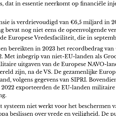
, dat in essentie neerkomt op financiële in
sie is verdrievoudigd van €6,5 miljard in 20
g bevat nog niet eens de opeenvolgende v
 de Europese Vredesfaciliteit, die in septem
ten bereikten in 2023 het recordbedrag van
22. Met inbegrip van niet-EU-landen als Gr
litaire uitgaven van de Europese NAVO-lan
reld zijn, na de VS. De gezamenlijke Europe
land, volgens gegevens van SIPRI. Bovendien
n 2022 exporteerden de EU-landen militaire
ng.
t systeem niet werkt voor het beschermen v
a beslissen over vrede en veiligheid. De p