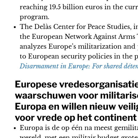
reaching 19.5 billion euros in the cu
program.
The Delàs Center for Peace Studies, i
the European Network Against Arms
analyzes Europe’s militarization and 
to European security policies in the p
Disarmament in Europe: For shared détent
Europese vredesorganisati
waarschuwen voor militaris
Europa en willen nieuw veil
voor vrede op het continent
Europa is de op één na meest gemilita
wereld, met een militair budget grot