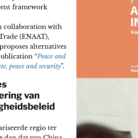
rrent framework
n collaboration with
 Trade (ENAAT),
proposes alternatives
ublication “
Peace and
e, peace and security
”.
es
ering van
igheidsbeleid
riseerde regio ter
er dan dat van China