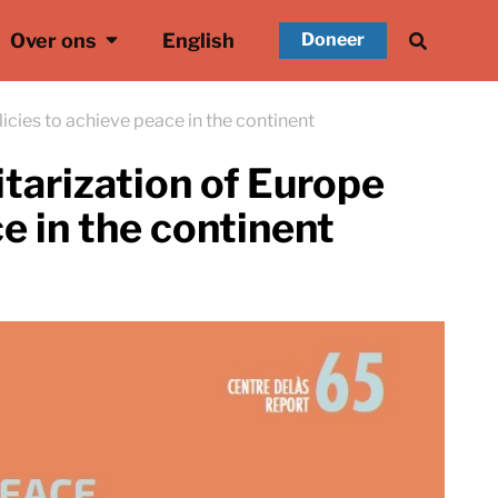
Over ons
English
Doneer
cies to achieve peace in the continent
tarization of Europe
e in the continent