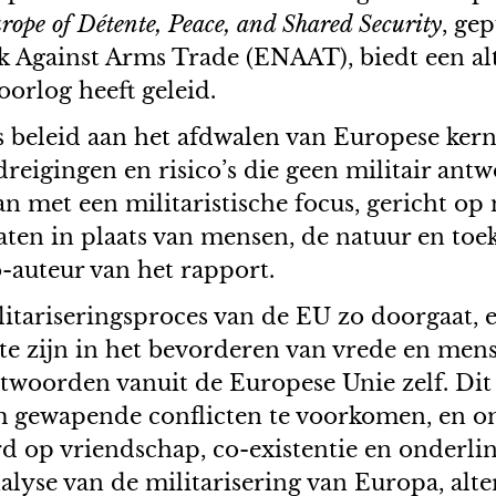
ope of Détente, Peace, and Shared Security
, ge
 Against Arms Trade (ENAAT), biedt een alte
oorlog heeft geleid.
es beleid aan het afdwalen van Europese ker
reigingen en risico’s die geen militair antwo
n met een militaristische focus, gericht op n
ten in plaats van mensen, de natuur en toek
-auteur van het rapport.
litariseringsproces van de EU zo doorgaat,
te zijn in het bevorderen van vrede en mens
antwoorden vanuit de Europese Unie zelf. Di
m gewapende conflicten te voorkomen, en o
erd op vriendschap, co-existentie en onderli
lyse van de militarisering van Europa, alte