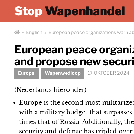
Stop
Wapenhandel
»
English
»
European peace organizations warn abou
European peace organiz
and propose new securit
Europa
Wapenwedloop
17 OKTOBER 2024
(Nederlands hieronder)
Europe is the second most militarize
with a military budget that surpasses 
times that of Russia. Additionally, th
security and defense has tripled over