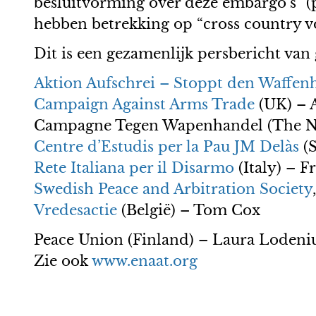
besluitvorming over deze embargo’s” (p.
hebben betrekking op “cross country v
Dit is een gezamenlijk persbericht va
Aktion Aufschrei – Stoppt den Waffen
Campaign Against Arms Trade
(UK) – 
Campagne Tegen Wapenhandel (The Ne
Centre d’Estudis per la Pau JM Delàs
(S
Rete Italiana per il Disarmo
(Italy) – F
Swedish Peace and Arbitration Society
Vredesactie
(België) – Tom Cox
Peace Union (Finland) – Laura Lodeni
Zie ook
www.enaat.org