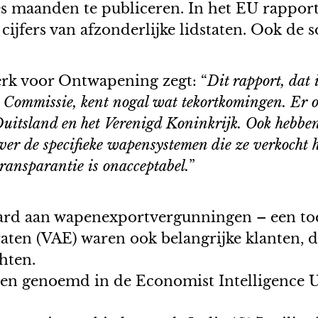
s maanden te publiceren. In het EU rapport
ijfers van afzonderlijke lidstaten. Ook de s
erk voor Ontwapening zegt: “
Dit rapport, dat 
e Commissie, kent nogal wat tekortkomingen. Er o
itsland en het Verenigd Koninkrijk. Ook hebben F
ver de specifieke wapensystemen die ze verkocht 
transparantie is onacceptabel.
”
jard aan wapenexportvergunningen – een toe
en (VAE) waren ook belangrijke klanten, di
hten.
rden genoemd in de Economist Intelligence 