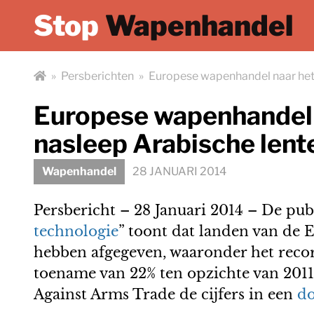
Stop
Wapenhandel
»
Persberichten
»
Europese wapenhandel naar het
Europese wapenhandel 
nasleep Arabische lent
Wapenhandel
28 JANUARI 2014
Persbericht – 28 Januari 2014 – De publ
technologie
” toont dat landen van de
hebben afgegeven, waaronder het reco
toename van 22% ten opzichte van 20
Against Arms Trade de cijfers in een
do