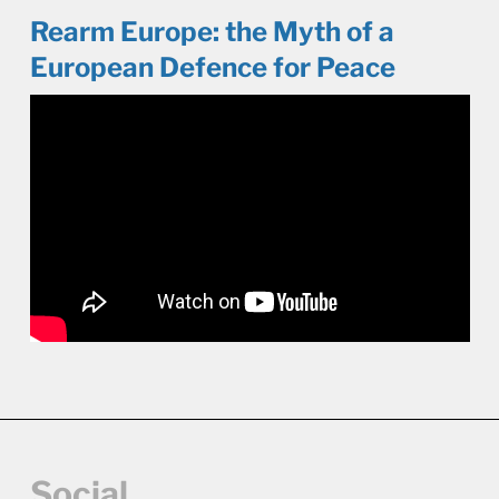
Rearm Europe: the Myth of a
European Defence for Peace
Social