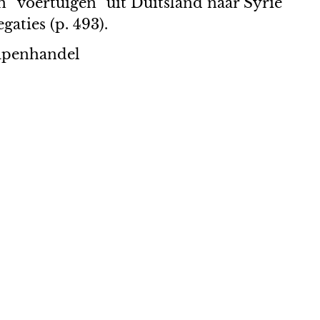
n “voertuigen” uit Duitsland naar Syrië
aties (p. 493).
Wapenhandel