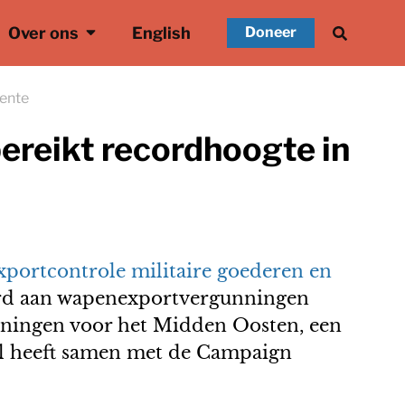
Over ons
English
Doneer
lente
reikt recordhoogte in
exportcontrole militaire goederen en
jard aan wapenexportvergunningen
nningen voor het Midden Oosten, een
l heeft samen met de Campaign