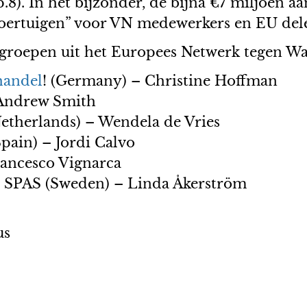
8). In het bijzonder, de bijna €7 miljoen aa
oertuigen” voor VN medewerkers en EU deleg
n groepen uit het Europees Netwerk tegen 
handel
! (Germany) – Christine Hoffman
Andrew Smith
therlands) – Wendela de Vries
pain) – Jordi Calvo
rancesco Vignarca
, SPAS (Sweden) – Linda Åkerström
us