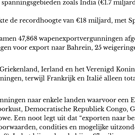
 spanningsgebieden zoals India (€1.7 miljard
te de recordhoogte van €18 miljard, met Spa
samen 47,868 wapenexportvergunningen afgeg
gen voor export naar Bahrein, 25 weigering
 Griekenland, Ierland en het Verenigd Konin
ingen, terwijl Frankrijk en Italië alleen to
nningen naar enkele landen waarvoor een 
oorkust, Democratische Republiek Congo, Gui
bwe. Een noot legt uit dat “exporten naar 
orwaarden, condities en mogelijke uitzonde