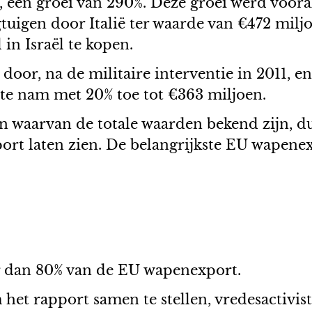
, een groei van 290%. Deze groei werd voor
igen door Italië ter waarde van €472 miljoen
 in Israël te kopen.
door, na de militaire interventie in 2011, 
te nam met 20% toe tot €363 miljoen.
en waarvan de totale waarden bekend zijn, d
port laten zien. De belangrijkste EU wapenex
r dan 80% van de EU wapenexport.
het rapport samen te stellen, vredesactivi