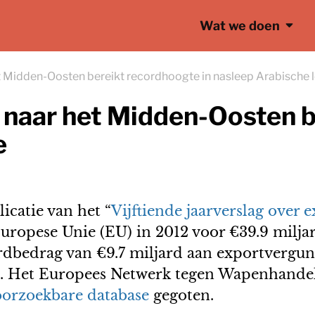
Wat we doen
 Midden-Oosten bereikt recordhoogte in nasleep Arabische 
naar het Midden-Oosten be
e
icatie van het “
Vijftiende jaarverslag over 
 Europese Unie (EU) in 2012 voor €39.9 mil
rdbedrag van €9.7 miljard aan exportvergu
11. Het Europees Netwerk tegen Wapenhande
orzoekbare database
gegoten.