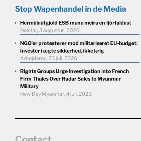
Stop Wapenhandel in de Media
Hermálaútgjöld ESB munu meira en fjórfaldast
Neistar
,
3 augustus, 2026
NGO’er protesterer mod militariseret EU-budget:
Investér i ægte sikkerhed, ikke krig
Arbejderen
,
23 juli, 2026
Rights Groups Urge Investigation into French
Firm Thales Over Radar Sales to Myanmar
Military
New Day Myanmar
,
4 juli, 2026
Contact