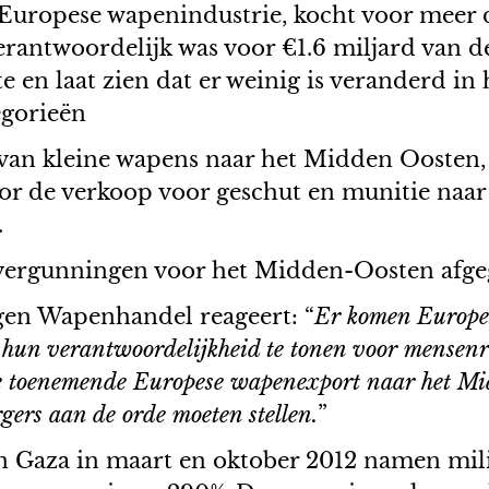
e Europese wapenindustrie, kocht voor meer 
 verantwoordelijk was voor €1.6 miljard va
 en laat zien dat er weinig is veranderd in
egorieën
 van kleine wapens naar het Midden Oosten, 
or de verkoop voor geschut en munitie naar
.
tvergunningen voor het Midden-Oosten afgeg
en Wapenhandel reageert: “
Er komen Europes
hun verantwoordelijkheid te tonen voor mensenrec
De toenemende Europese wapenexport naar het Mi
ers aan de orde moeten stellen.
”
n Gaza in maart en oktober 2012 namen mili