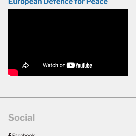
European Defence for Peace
Social
Facebook