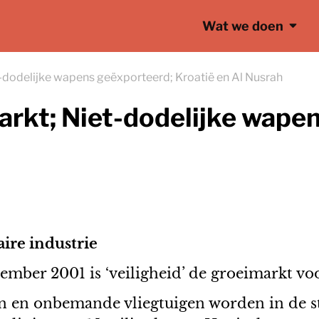
Wat we doen
dodelijke wapens geëxporteerd; Kroatië en Al Nusrah
rkt; Niet-dodelijke wapen
ire industrie
tember 2001 is ‘veiligheid’ de groeimarkt v
 en onbemande vliegtuigen worden in de st