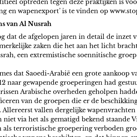
itieel optreden tegen deze praktijken is voo
iging en wapenexport’ is te vinden op www.s
ns van Al Nusrah
dat de afgelopen jaren in detail de inzet 
kelijke zaken die het aan het licht bracht
rah, een extremistische soennitische groep 
imes dat Saoedi-Arabië een grote aankoop v
012 naar gewapende groeperingen had gestuu
arissen Arabische overheden geholpen hadd
ficeren van de groepen die er de beschikkin
 Allereerst vallen dergelijke wapenvrachten 
n niet via het als gematigd bekend staande Vr
ls terroristische groepering verboden gro