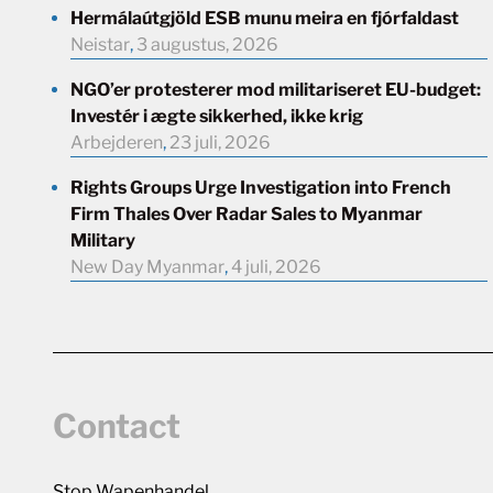
Hermálaútgjöld ESB munu meira en fjórfaldast
Neistar
,
3 augustus, 2026
NGO’er protesterer mod militariseret EU-budget:
Investér i ægte sikkerhed, ikke krig
Arbejderen
,
23 juli, 2026
Rights Groups Urge Investigation into French
Firm Thales Over Radar Sales to Myanmar
Military
New Day Myanmar
,
4 juli, 2026
Contact
Stop Wapenhandel