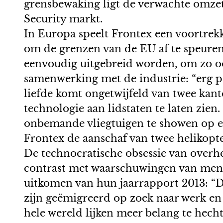
grensbewaking ligt de verwachte omzet 
Security markt.
In Europa speelt Frontex een voortrek
om de grenzen van de EU af te speuren
eenvoudig uitgebreid worden, om zo oo
samenwerking met de industrie: “erg po
liefde komt ongetwijfeld van twee kant
technologie aan lidstaten te laten zien
onbemande vliegtuigen te showen op een
Frontex de aanschaf van twee helikopt
De technocratische obsessie van overh
contrast met waarschuwingen van mensen
uitkomen van hun jaarrapport 2013: “De
zijn geëmigreerd op zoek naar werk en 
hele wereld lijken meer belang te hec