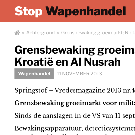
Stop
Wapenhandel
»
Achtergrond
»
Grensbewaking groeimarkt; Niet-
Grensbewaking groeima
Kroatië en Al Nusrah
Wapenhandel
11 NOVEMBER 2013
Springstof – Vredesmagazine 2013 nr.4
Grensbewaking groeimarkt voor milita
Sinds de aanslagen in de VS van 11 sep
Bewakingsapparatuur, detectiesystemen