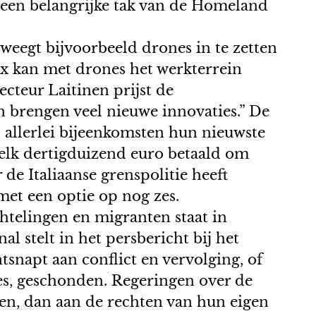
e een belangrijke tak van de Homeland
weegt bijvoorbeeld drones in te zetten
ex kan met drones het werkterrein
cteur Laitinen prijst de
n brengen veel nieuwe innovaties.” De
p allerlei bijeenkomsten hun nieuwste
d elk dertigduizend euro betaald om
e Italiaanse grenspolitie heeft
et een optie op nog zes.
htelingen en migranten staat in
 stelt in het persbericht bij het
snapt aan conflict en vervolging, of
ies, geschonden. Regeringen over de
en, dan aan de rechten van hun eigen