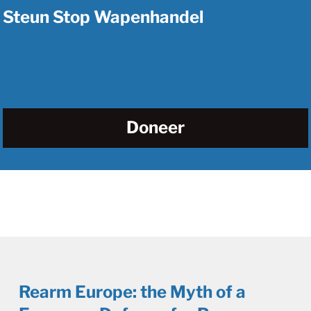
Steun Stop Wapenhandel
Doneer
Rearm Europe: the Myth of a