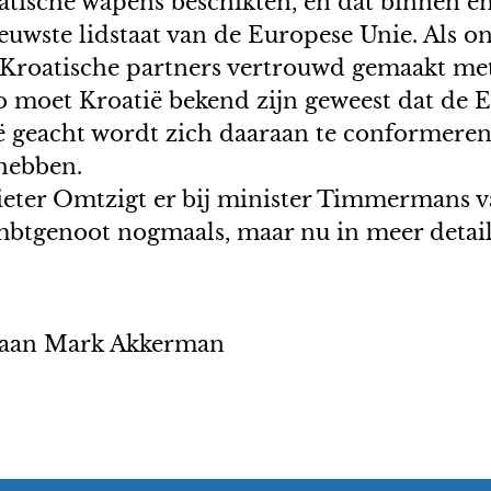
atische wapens beschikten, en dat binnen e
nieuwste lidstaat van de Europese Unie. Als 
n Kroatische partners vertrouwd gemaakt me
o moet Kroatië bekend zijn geweest dat de
ië geacht wordt zich daaraan te conformeren
hebben.
ieter Omtzigt er bij minister Timmermans 
mbtgenoot nogmaals, maar nu in meer detail 
k aan Mark Akkerman