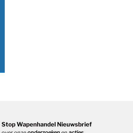
Stop Wapenhandel Nieuwsbrief
over onze
onderzoeken
en
acties