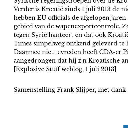
Syrische regeringstroepen over de Kro
Verder is Kroatië sinds 1 juli 2013 de 
hebben EU officials de afgelopen jare
gebied van de wapenexportcontrole. Z
tegen Syrië hanteert en dat ook Kroat
Times simpelweg ontkend geleverd te 
Daarmee niet tevreden heeft CDA-er P
aangedrongen dat hij z’n Kroatische a
[Explosive Stuff weblog, 1 juli 2013]
Samenstelling Frank Slijper, met dan