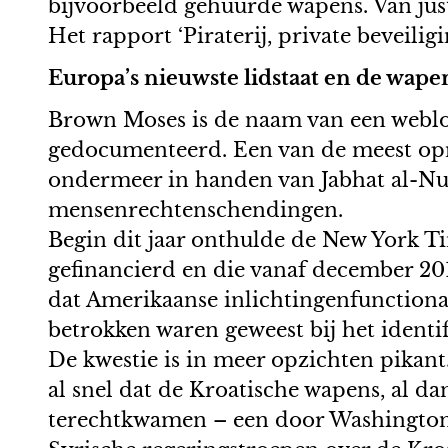
bijvoorbeeld gehuurde wapens. Van just
Het rapport ‘Piraterij, private beveil
Europa’s nieuwste lidstaat en de wape
Brown Moses is de naam van een weblog 
gedocumenteerd. Een van de meest opmer
ondermeer in handen van Jabhat al-Nus
mensenrechtenschendingen.
Begin dit jaar onthulde de New York T
gefinancierd en die vanaf december 2
dat Amerikaanse inlichtingenfunction
betrokken waren geweest bij het identi
De kwestie is in meer opzichten pikant.
al snel dat de Kroatische wapens, al da
terechtkwamen – een door Washington a