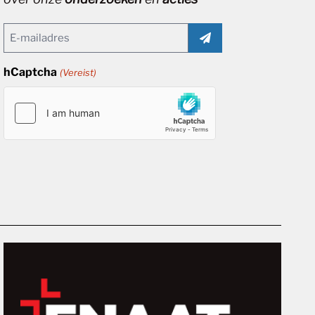
Email
(Vereist)
hCaptcha
(Vereist)