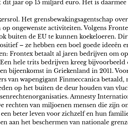
dit jaar op 15 miljard euro. Het is daarme
kersrol. Het grensbewakingsagentschap over
 op ongewenste activiteiten. Volgens Front
k buiten de EU te kunnen koekeloeren. Dire
sitief – ze hebben een boel goede ideeën e
en: Frontex betaalt al jaren bedrijven om o
. Een hele trits bedrijven kreeg bijvoorbeel
 bijeenkomst in Griekenland in 2011. Voor d
ers van wapengigant Finmeccanica betaald, m
eden op het buiten de deur houden van vluc
rechtenorganisaties. Amnesty International
 rechten van miljoenen mensen die zijn ont
een beter leven voor zichzelf en hun famil
hten aan het beschermen van nationale grenz