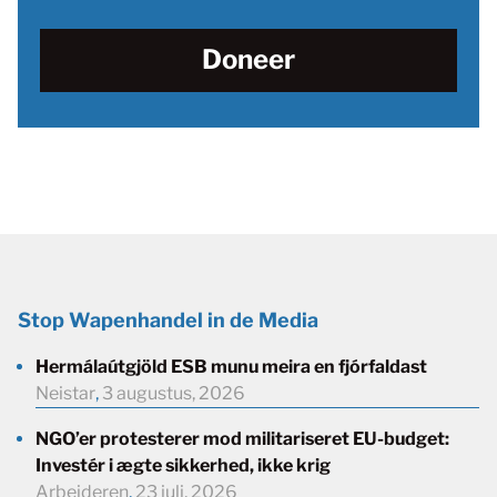
Doneer
Stop Wapenhandel in de Media
Hermálaútgjöld ESB munu meira en fjórfaldast
Neistar
,
3 augustus, 2026
NGO’er protesterer mod militariseret EU-budget:
Investér i ægte sikkerhed, ikke krig
Arbejderen
,
23 juli, 2026