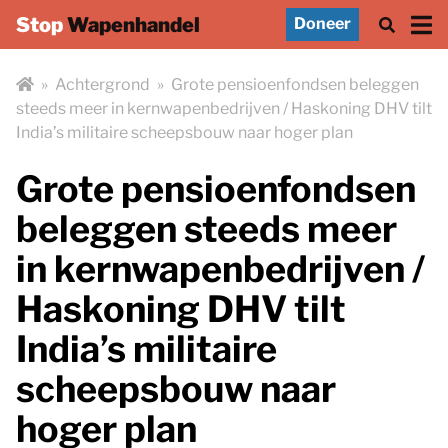
Stop
Wapenhandel
Doneer
»
Achtergrond
»
Grote pensioenfondsen beleggen
steeds meer in kernwapenbedrijven / Haskoning DHV tilt
India’s militaire scheepsbouw naar hoger plan
Grote pensioenfondsen
beleggen steeds meer
in kernwapenbedrijven /
Haskoning DHV tilt
India’s militaire
scheepsbouw naar
hoger plan