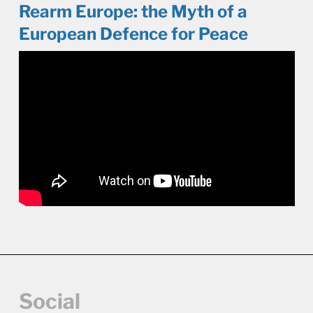
Rearm Europe: the Myth of a
European Defence for Peace
Social