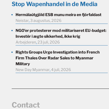
Stop Wapenhandel in de Media
Hermálaútgjöld ESB munu meira en fjórfaldast
Neistar
,
3 augustus, 2026
NGO’er protesterer mod militariseret EU-budget:
Investér i ægte sikkerhed, ikke krig
Arbejderen
,
23 juli, 2026
Rights Groups Urge Investigation into French
Firm Thales Over Radar Sales to Myanmar
Military
New Day Myanmar
,
4 juli, 2026
Contact