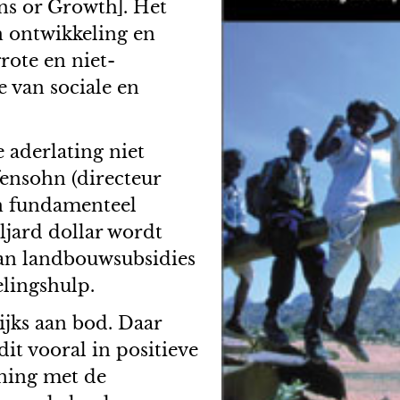
ns or Growth]. Het
n ontwikkeling en
rote en niet-
 van sociale en
aderlating niet
ensohn (directeur
en fundamenteel
ljard dollar wordt
aan landbouwsubsidies
elingshulp.
jks aan bod. Daar
it vooral in positieve
ening met de