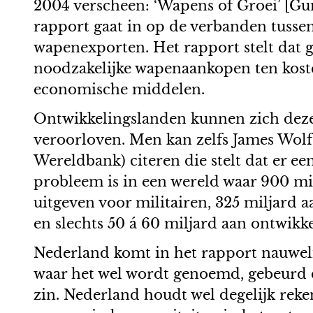
2004 verscheen: ‘Wapens of Groei’ [Gu
rapport gaat in op de verbanden tusse
wapenexporten. Het rapport stelt dat g
noodzakelijke wapenaankopen ten koste
economische middelen.
Ontwikkelingslanden kunnen zich deze 
veroorloven. Men kan zelfs James Wolf
Wereldbank) citeren die stelt dat er e
probleem is in een wereld waar 900 mi
uitgeven voor militairen, 325 miljard 
en slechts 50 á 60 miljard aan ontwikk
Nederland komt in het rapport nauweli
waar het wel wordt genoemd, gebeurd d
zin. Nederland houdt wel degelijk rek