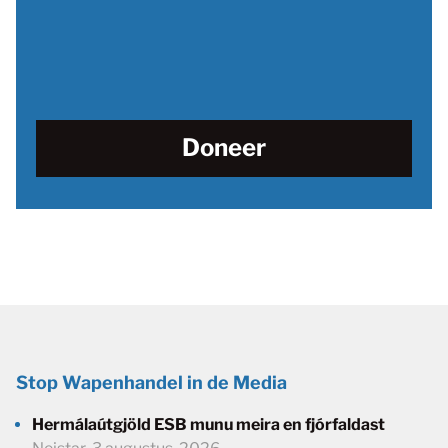
Doneer
Stop Wapenhandel in de Media
Hermálaútgjöld ESB munu meira en fjórfaldast