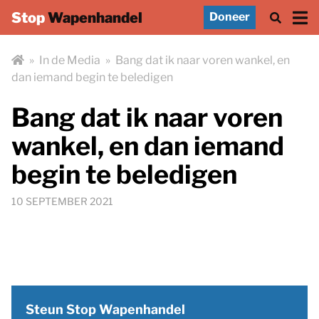
Stop
Wapenhandel
Doneer
»
In de Media
»
Bang dat ik naar voren wankel, en
dan iemand begin te beledigen
Bang dat ik naar voren
wankel, en dan iemand
begin te beledigen
10 SEPTEMBER 2021
Steun Stop Wapenhandel