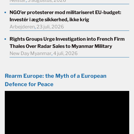
Neistar
,
3 augustus, 2026
NGO’er protesterer mod militariseret EU-budget:
Investér i ægte sikkerhed, ikke krig
Arbejderen
,
23 juli, 2026
Rights Groups Urge Investigation into French Firm
Thales Over Radar Sales to Myanmar Military
New Day Myanmar
,
4 juli, 2026
Rearm Europe: the Myth of a European
Defence for Peace