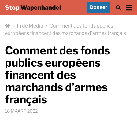
Stop
Wapenhandel
Doneer
»
In de Media
»
Comment des fonds publics
européens financent des marchands d’armes français
Comment des fonds
publics européens
financent des
marchands d’armes
français
18 MAART 2022