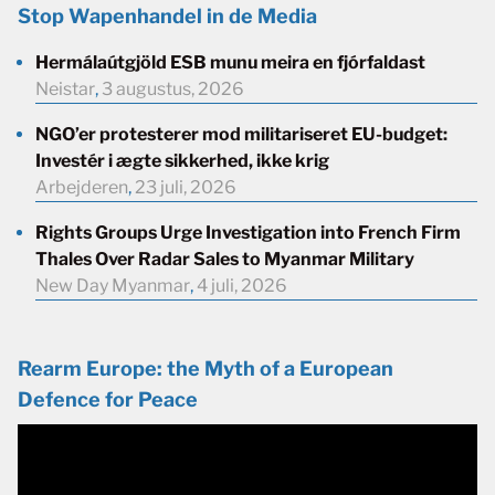
Stop Wapenhandel in de Media
Hermálaútgjöld ESB munu meira en fjórfaldast
Neistar
,
3 augustus, 2026
NGO’er protesterer mod militariseret EU-budget:
Investér i ægte sikkerhed, ikke krig
Arbejderen
,
23 juli, 2026
Rights Groups Urge Investigation into French Firm
Thales Over Radar Sales to Myanmar Military
New Day Myanmar
,
4 juli, 2026
Rearm Europe: the Myth of a European
Defence for Peace