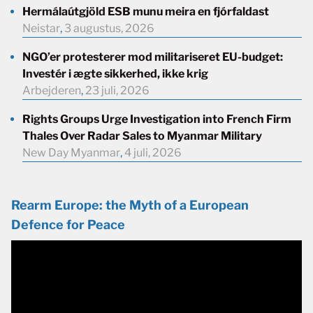
Hermálaútgjöld ESB munu meira en fjórfaldast
Neistar
,
3 augustus, 2026
NGO’er protesterer mod militariseret EU-budget:
Investér i ægte sikkerhed, ikke krig
Arbejderen
,
23 juli, 2026
Rights Groups Urge Investigation into French Firm
Thales Over Radar Sales to Myanmar Military
New Day Myanmar
,
4 juli, 2026
Rearm Europe: the Myth of a European
Defence for Peace