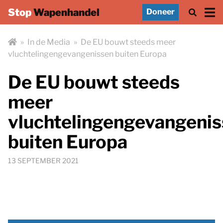
Stop
Wapenhandel
Doneer
»
In de Media
»
De EU bouwt steeds meer
vluchtelingengevangenissen buiten Europa
De EU bouwt steeds
meer
vluchtelingengevangeni
buiten Europa
13 SEPTEMBER 2021