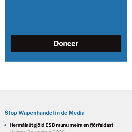
Doneer
Stop Wapenhandel in de Media
Hermálaútgjöld ESB munu meira en fjórfaldast