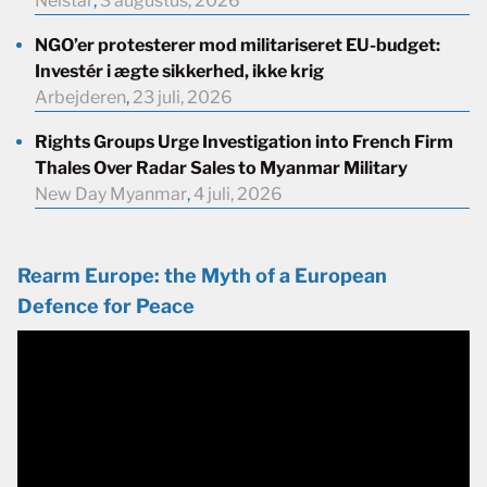
Neistar
,
3 augustus, 2026
NGO’er protesterer mod militariseret EU-budget:
Investér i ægte sikkerhed, ikke krig
Arbejderen
,
23 juli, 2026
Rights Groups Urge Investigation into French Firm
Thales Over Radar Sales to Myanmar Military
New Day Myanmar
,
4 juli, 2026
Rearm Europe: the Myth of a European
Defence for Peace