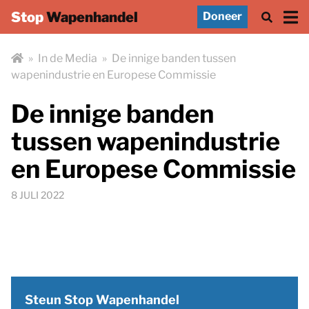
Stop
Wapenhandel
Doneer
»
In de Media
»
De innige banden tussen
wapenindustrie en Europese Commissie
De innige banden
tussen wapenindustrie
en Europese Commissie
8 JULI 2022
Steun Stop Wapenhandel