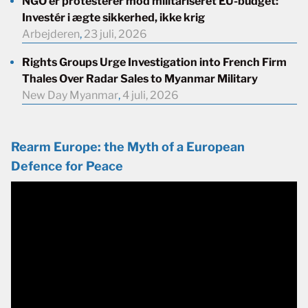
NGO’er protesterer mod militariseret EU-budget:
Investér i ægte sikkerhed, ikke krig
Arbejderen
,
23 juli, 2026
Rights Groups Urge Investigation into French Firm
Thales Over Radar Sales to Myanmar Military
New Day Myanmar
,
4 juli, 2026
Rearm Europe: the Myth of a European
Defence for Peace