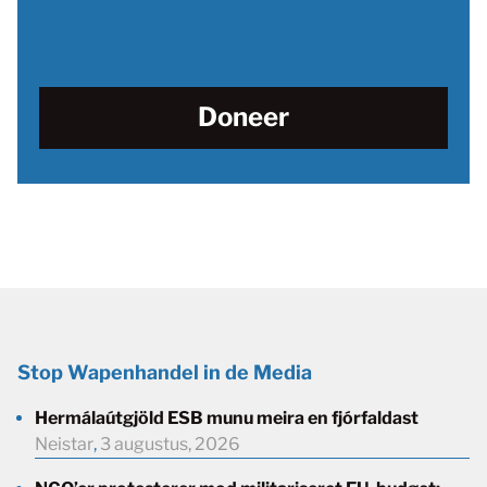
Doneer
Stop Wapenhandel in de Media
Hermálaútgjöld ESB munu meira en fjórfaldast
Neistar
,
3 augustus, 2026