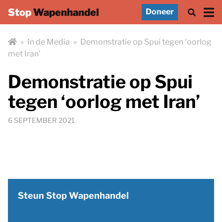
Stop
Wapenhandel
Doneer
»
In de Media
»
Demonstratie op Spui tegen ‘oorlog
met Iran’
Demonstratie op Spui
tegen ‘oorlog met Iran’
6 SEPTEMBER 2021
Steun Stop Wapenhandel