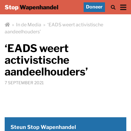
Stop
Wapenhandel
Doneer
»
In de Media
»
‘EADS weert activistische
aandeelhouders’
‘EADS weert
activistische
aandeelhouders’
7 SEPTEMBER 2021
Steun Stop Wapenhandel