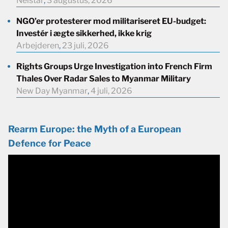
Neistar
,
3 augustus, 2026
NGO’er protesterer mod militariseret EU-budget:
Investér i ægte sikkerhed, ikke krig
Arbejderen
,
23 juli, 2026
Rights Groups Urge Investigation into French Firm
Thales Over Radar Sales to Myanmar Military
New Day Myanmar
,
4 juli, 2026
Rearm Europe: the Myth of a European
Defence for Peace