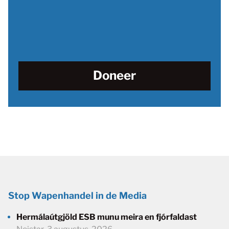
Doneer
Stop Wapenhandel in de Media
Hermálaútgjöld ESB munu meira en fjórfaldast