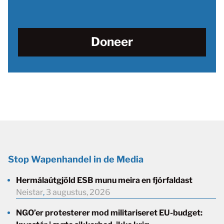
Doneer
Stop Wapenhandel in de Media
Hermálaútgjöld ESB munu meira en fjórfaldast
Neistar
,
3 augustus, 2026
NGO’er protesterer mod militariseret EU-budget: