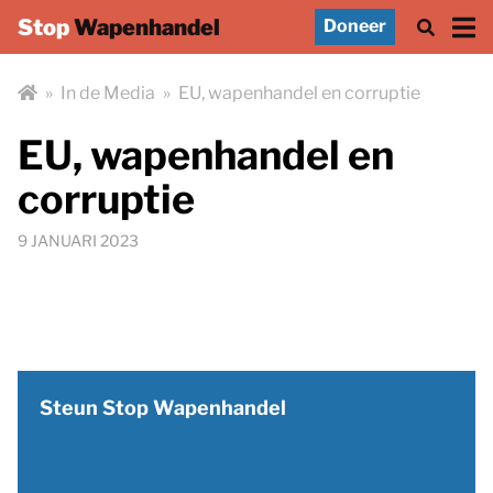
Stop
Wapenhandel
Doneer
»
In de Media
»
EU, wapenhandel en corruptie
EU, wapenhandel en
corruptie
9 JANUARI 2023
Steun Stop Wapenhandel