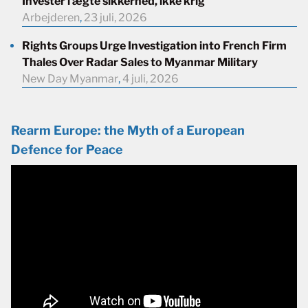
Investér i ægte sikkerhed, ikke krig
Arbejderen
,
23 juli, 2026
Rights Groups Urge Investigation into French Firm
Thales Over Radar Sales to Myanmar Military
New Day Myanmar
,
4 juli, 2026
Rearm Europe: the Myth of a European
Defence for Peace