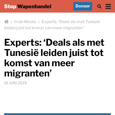
Stop
Wapenhandel
Doneer
»
In de Media
»
Experts: ‘Deals als met Tunesië
leiden juist tot komst van meer migranten’
Experts: ‘Deals als met
Tunesië leiden juist tot
komst van meer
migranten’
16 JUNI 2023