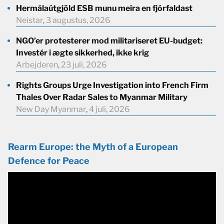
Hermálaútgjöld ESB munu meira en fjórfaldast
Neistar
,
3 augustus, 2026
NGO’er protesterer mod militariseret EU-budget:
Investér i ægte sikkerhed, ikke krig
Arbejderen
,
23 juli, 2026
Rights Groups Urge Investigation into French Firm
Thales Over Radar Sales to Myanmar Military
New Day Myanmar
,
4 juli, 2026
Rearm Europe: the Myth of a European
Defence for Peace