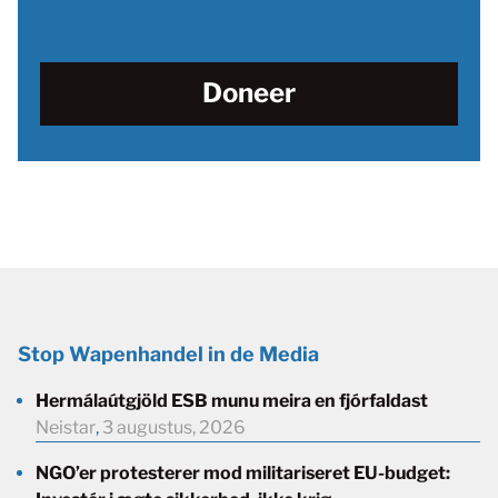
Doneer
Stop Wapenhandel in de Media
Hermálaútgjöld ESB munu meira en fjórfaldast
Neistar
,
3 augustus, 2026
NGO’er protesterer mod militariseret EU-budget: