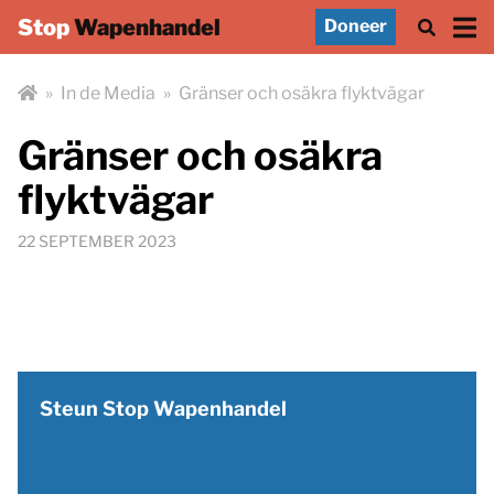
Stop
Wapenhandel
Doneer
»
In de Media
»
Gränser och osäkra flyktvägar
Gränser och osäkra
flyktvägar
22 SEPTEMBER 2023
Steun Stop Wapenhandel