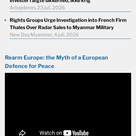
Investér i ægte sikkerhed, ikke krig
Arbejderen
,
23 juli, 2026
Rights Groups Urge Investigation into French Firm
Thales Over Radar Sales to Myanmar Military
New Day Myanmar
,
4 juli, 2026
Rearm Europe: the Myth of a European
Defence for Peace