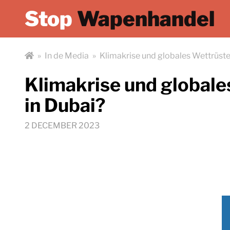
Stop
Wapenhandel
»
In de Media
»
Klimakrise und globales Wettrüste
Klimakrise und globale
in Dubai?
2 DECEMBER 2023