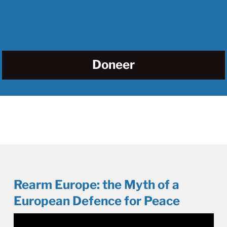
Doneer
Rearm Europe: the Myth of a
European Defence for Peace