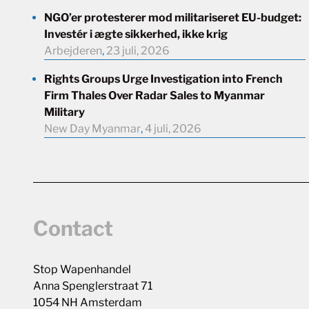
NGO’er protesterer mod militariseret EU-budget:
Investér i ægte sikkerhed, ikke krig
Arbejderen
,
23 juli, 2026
Rights Groups Urge Investigation into French
Firm Thales Over Radar Sales to Myanmar
Military
New Day Myanmar
,
4 juli, 2026
Contact
Stop Wapenhandel
Anna Spenglerstraat 71
1054 NH Amsterdam