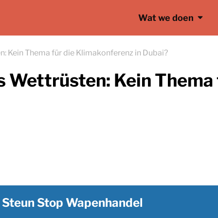
Wat we doen
n: Kein Thema für die Klimakonferenz in Dubai?
s Wettrüsten: Kein Thema 
Steun Stop Wapenhandel