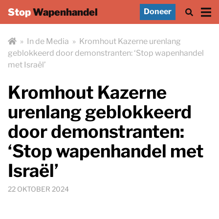
Stop
Wapenhandel
Doneer
»
In de Media
»
Kromhout Kazerne urenlang
geblokkeerd door demonstranten: ‘Stop wapenhandel
met Israël’
Kromhout Kazerne
urenlang geblokkeerd
door demonstranten:
‘Stop wapenhandel met
Israël’
22 OKTOBER 2024