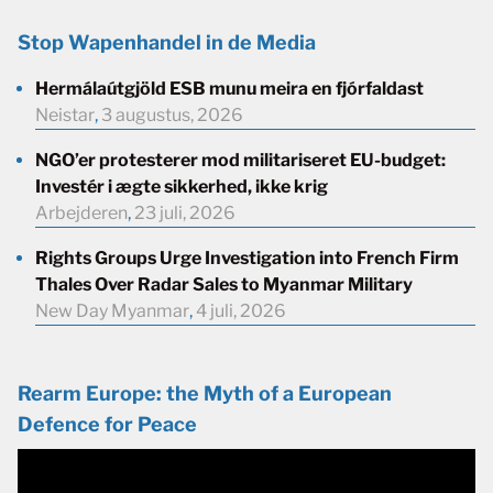
Stop Wapenhandel in de Media
Hermálaútgjöld ESB munu meira en fjórfaldast
Neistar
,
3 augustus, 2026
NGO’er protesterer mod militariseret EU-budget:
Investér i ægte sikkerhed, ikke krig
Arbejderen
,
23 juli, 2026
Rights Groups Urge Investigation into French Firm
Thales Over Radar Sales to Myanmar Military
New Day Myanmar
,
4 juli, 2026
Rearm Europe: the Myth of a European
Defence for Peace