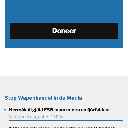
Doneer
Stop Wapenhandel in de Media
Hermálaútgjöld ESB munu meira en fjórfaldast
Neistar
,
3 augustus, 2026