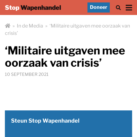
Stop
Wapenhandel
Doneer
»
In de Media
»
‘Militaire uitgaven mee oorzaak van
crisis’
‘Militaire uitgaven mee
oorzaak van crisis’
10 SEPTEMBER 2021
Steun Stop Wapenhandel