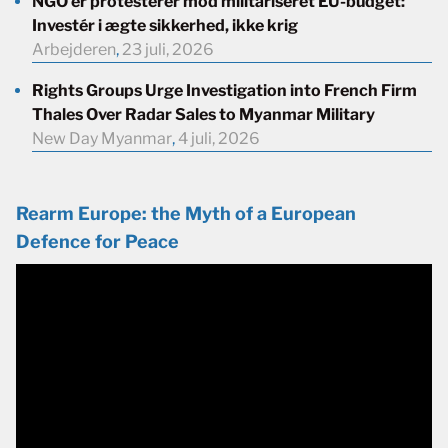
NGO’er protesterer mod militariseret EU-budget:
Investér i ægte sikkerhed, ikke krig
Arbejderen
,
23 juli, 2026
Rights Groups Urge Investigation into French Firm
Thales Over Radar Sales to Myanmar Military
New Day Myanmar
,
4 juli, 2026
Rearm Europe: the Myth of a European
Defence for Peace