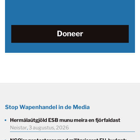
Doneer
Stop Wapenhandel in de Media
Hermálaútgjöld ESB munu meira en fjórfaldast
Neistar
,
3 augustus, 2026