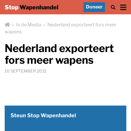
Stop
Wapenhandel
Doneer
»
In de Media
»
Nederland exporteert fors meer
wapens
Nederland exporteert
fors meer wapens
10 SEPTEMBER 2021
Steun Stop Wapenhandel