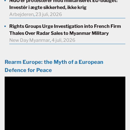
NGO’er protesterer mod militariseret EU-budget:
Investér i ægte sikkerhed, ikke krig
Arbejderen
,
23 juli, 2026
Rights Groups Urge Investigation into French Firm
Thales Over Radar Sales to Myanmar Military
New Day Myanmar
,
4 juli, 2026
Rearm Europe: the Myth of a European
Defence for Peace