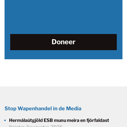
Doneer
Stop Wapenhandel in de Media
Hermálaútgjöld ESB munu meira en fjórfaldast