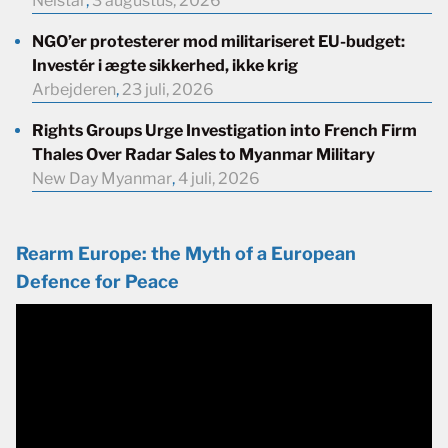
Neistar
,
3 augustus, 2026
NGO’er protesterer mod militariseret EU-budget:
Investér i ægte sikkerhed, ikke krig
Arbejderen
,
23 juli, 2026
Rights Groups Urge Investigation into French Firm
Thales Over Radar Sales to Myanmar Military
New Day Myanmar
,
4 juli, 2026
Rearm Europe: the Myth of a European
Defence for Peace