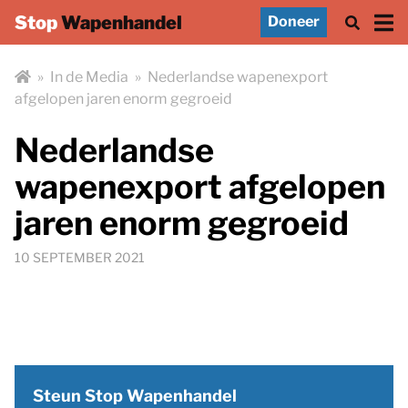
Stop
Wapenhandel
Doneer
»
In de Media
»
Nederlandse wapenexport
afgelopen jaren enorm gegroeid
Nederlandse
wapenexport afgelopen
jaren enorm gegroeid
10 SEPTEMBER 2021
Steun Stop Wapenhandel