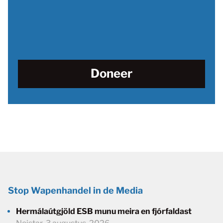
Doneer
Stop Wapenhandel in de Media
Hermálaútgjöld ESB munu meira en fjórfaldast