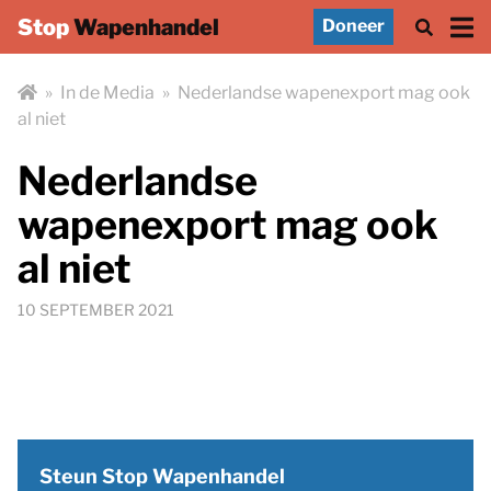
Stop
Wapenhandel
Doneer
»
In de Media
»
Nederlandse wapenexport mag ook
al niet
Nederlandse
wapenexport mag ook
al niet
10 SEPTEMBER 2021
Steun Stop Wapenhandel