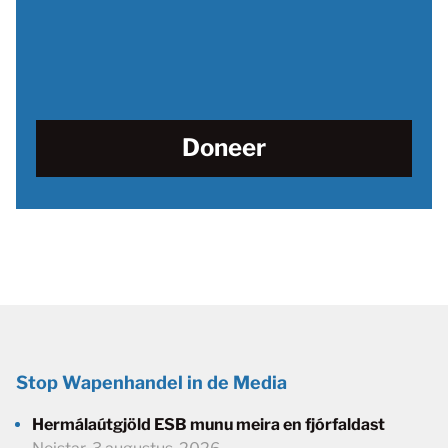
Doneer
Stop Wapenhandel in de Media
Hermálaútgjöld ESB munu meira en fjórfaldast