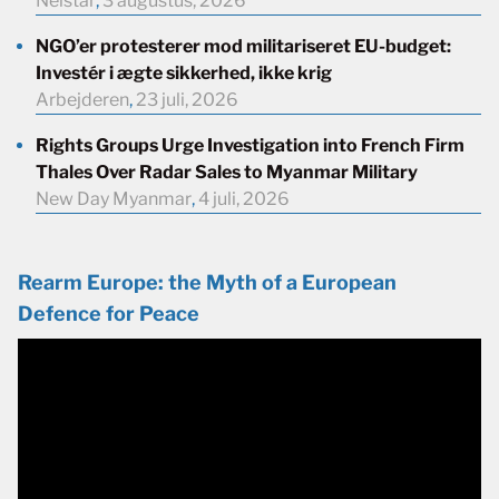
Neistar
,
3 augustus, 2026
NGO’er protesterer mod militariseret EU-budget:
Investér i ægte sikkerhed, ikke krig
Arbejderen
,
23 juli, 2026
Rights Groups Urge Investigation into French Firm
Thales Over Radar Sales to Myanmar Military
New Day Myanmar
,
4 juli, 2026
Rearm Europe: the Myth of a European
Defence for Peace