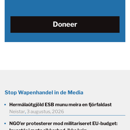
Doneer
Stop Wapenhandel in de Media
Hermálaútgjöld ESB munu meira en fjórfaldast
Neistar
,
3 augustus, 2026
NGO’er protesterer mod militariseret EU-budget: