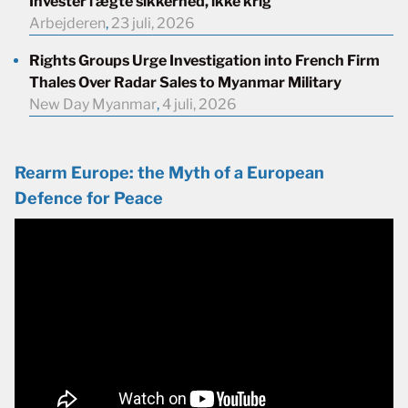
Investér i ægte sikkerhed, ikke krig
Arbejderen
,
23 juli, 2026
Rights Groups Urge Investigation into French Firm
Thales Over Radar Sales to Myanmar Military
New Day Myanmar
,
4 juli, 2026
Rearm Europe: the Myth of a European
Defence for Peace