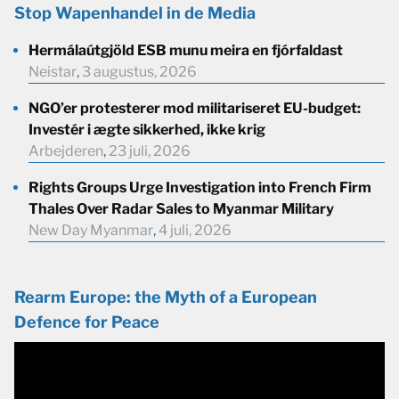
Stop Wapenhandel in de Media
Hermálaútgjöld ESB munu meira en fjórfaldast
Neistar
,
3 augustus, 2026
NGO’er protesterer mod militariseret EU-budget:
Investér i ægte sikkerhed, ikke krig
Arbejderen
,
23 juli, 2026
Rights Groups Urge Investigation into French Firm
Thales Over Radar Sales to Myanmar Military
New Day Myanmar
,
4 juli, 2026
Rearm Europe: the Myth of a European
Defence for Peace