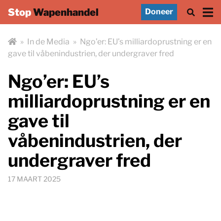
Stop
Wapenhandel
Doneer
»
In de Media
»
Ngo’er: EU’s milliardoprustning er en
gave til våbenindustrien, der undergraver fred
Ngo’er: EU’s
milliardoprustning er en
gave til
våbenindustrien, der
undergraver fred
17 MAART 2025