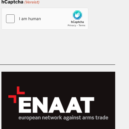
hCaptcha
(Vereist)