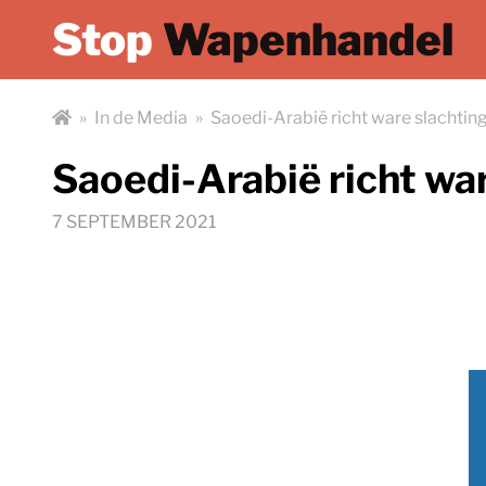
Stop
Wapenhandel
»
In de Media
»
Saoedi-Arabië richt ware slachtin
Saoedi-Arabië richt wa
7 SEPTEMBER 2021