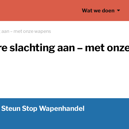
Wat we doen
g aan – met onze wapens
re slachting aan – met on
Steun Stop Wapenhandel