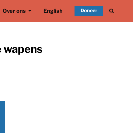
Over ons
English
Doneer
ze wapens