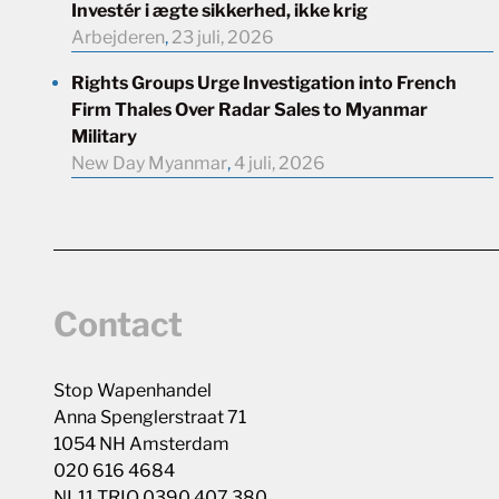
Investér i ægte sikkerhed, ikke krig
Arbejderen
,
23 juli, 2026
Rights Groups Urge Investigation into French
Firm Thales Over Radar Sales to Myanmar
Military
New Day Myanmar
,
4 juli, 2026
Contact
Stop Wapenhandel
Anna Spenglerstraat 71
1054 NH Amsterdam
020 616 4684
NL11 TRIO 0390 407 380