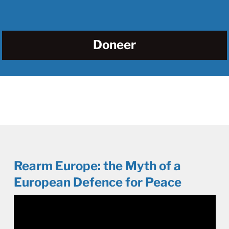
Doneer
Rearm Europe: the Myth of a
European Defence for Peace