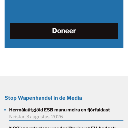
Doneer
Stop Wapenhandel in de Media
Hermálaútgjöld ESB munu meira en fjórfaldast
Neistar
,
3 augustus, 2026