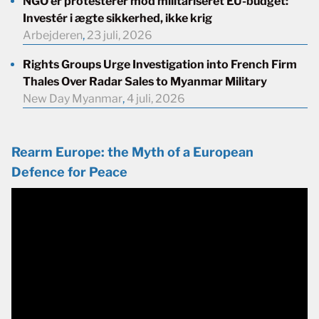
NGO’er protesterer mod militariseret EU-budget:
Investér i ægte sikkerhed, ikke krig
Arbejderen
,
23 juli, 2026
Rights Groups Urge Investigation into French Firm
Thales Over Radar Sales to Myanmar Military
New Day Myanmar
,
4 juli, 2026
Rearm Europe: the Myth of a European
Defence for Peace