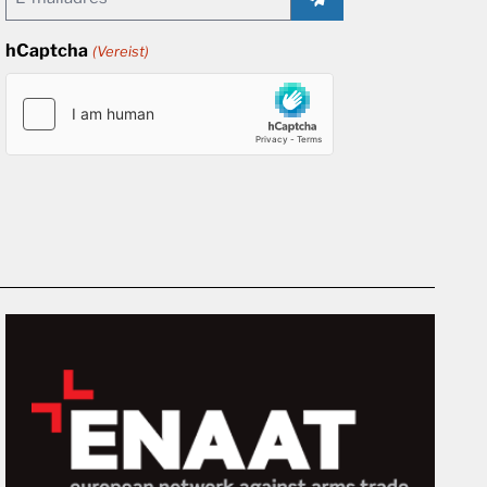
(Vereist)
hCaptcha
(Vereist)