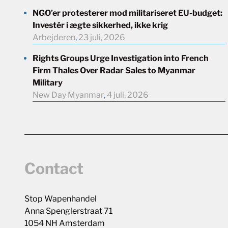
NGO’er protesterer mod militariseret EU-budget:
Investér i ægte sikkerhed, ikke krig
Arbejderen
,
23 juli, 2026
Rights Groups Urge Investigation into French
Firm Thales Over Radar Sales to Myanmar
Military
New Day Myanmar
,
4 juli, 2026
Contact
Stop Wapenhandel
Anna Spenglerstraat 71
1054 NH Amsterdam