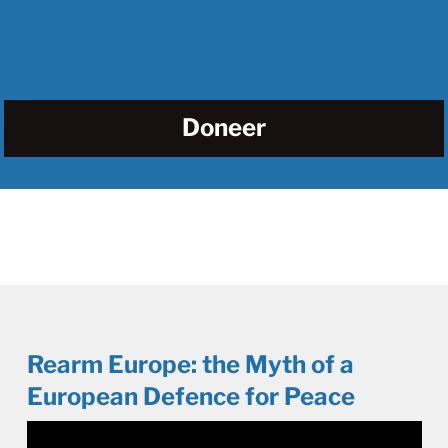
Doneer
Rearm Europe: the Myth of a
European Defence for Peace