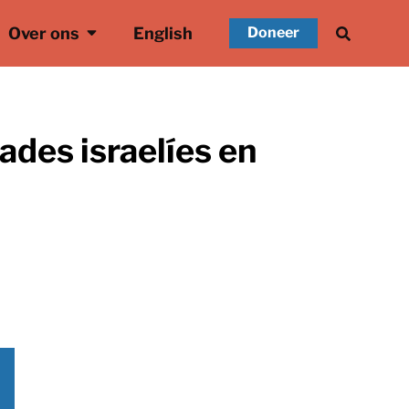
Over ons
English
Doneer
ades israelíes en