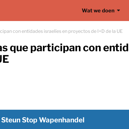
Wat we doen
cipan con entidades israelíes en proyectos de I+D de la UE
 que participan con entid
UE
Steun Stop Wapenhandel