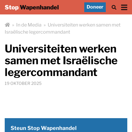
Stop
Wapenhandel
Doneer
»
In de Media
»
Universiteiten werken samen met
Israëlische legercommandant
Universiteiten werken
samen met Israëlische
legercommandant
19 OKTOBER 2025
Steun Stop Wapenhandel