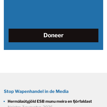
Doneer
Stop Wapenhandel in de Media
Hermálaútgjöld ESB munu meira en fjórfaldast