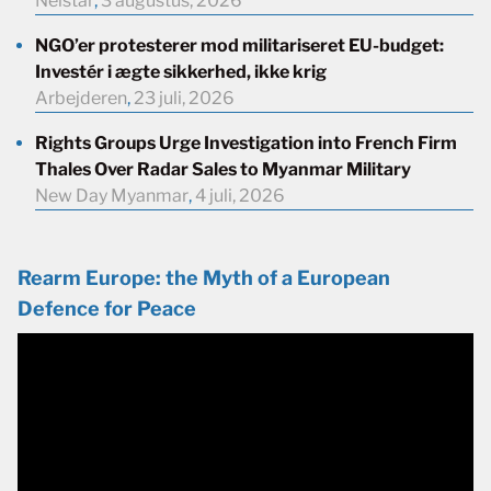
Neistar
,
3 augustus, 2026
NGO’er protesterer mod militariseret EU-budget:
Investér i ægte sikkerhed, ikke krig
Arbejderen
,
23 juli, 2026
Rights Groups Urge Investigation into French Firm
Thales Over Radar Sales to Myanmar Military
New Day Myanmar
,
4 juli, 2026
Rearm Europe: the Myth of a European
Defence for Peace