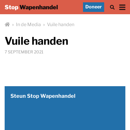
Stop
Wapenhandel
Doneer
»
In de Media
»
Vuile handen
Vuile handen
7 SEPTEMBER 2021
Steun Stop Wapenhandel