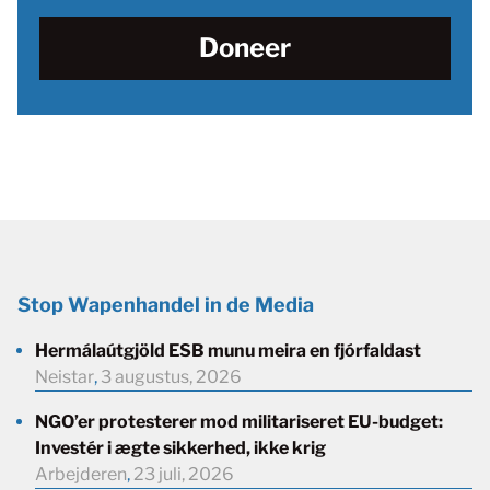
Doneer
Stop Wapenhandel in de Media
Hermálaútgjöld ESB munu meira en fjórfaldast
Neistar
,
3 augustus, 2026
NGO’er protesterer mod militariseret EU-budget:
Investér i ægte sikkerhed, ikke krig
Arbejderen
,
23 juli, 2026