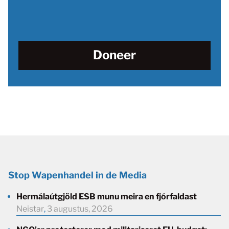
Doneer
Stop Wapenhandel in de Media
Hermálaútgjöld ESB munu meira en fjórfaldast
Neistar
,
3 augustus, 2026