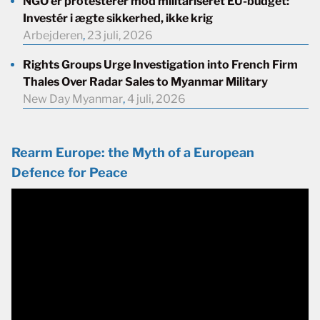
NGO’er protesterer mod militariseret EU-budget:
Investér i ægte sikkerhed, ikke krig
Arbejderen
,
23 juli, 2026
Rights Groups Urge Investigation into French Firm
Thales Over Radar Sales to Myanmar Military
New Day Myanmar
,
4 juli, 2026
Rearm Europe: the Myth of a European
Defence for Peace