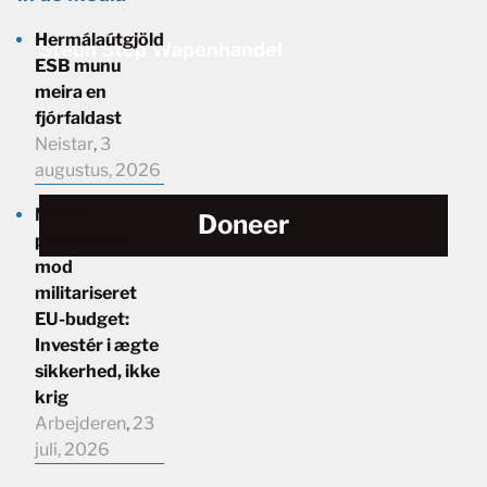
Hermálaútgjöld
Steun Stop Wapenhandel
ESB munu
meira en
fjórfaldast
Neistar
,
3
augustus, 2026
NGO’er
Doneer
protesterer
mod
militariseret
EU-budget:
Investér i ægte
sikkerhed, ikke
krig
Arbejderen
,
23
juli, 2026