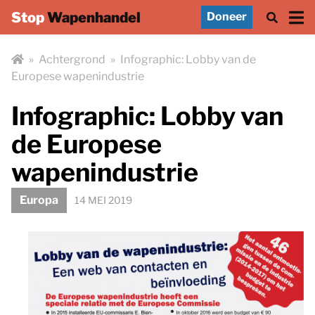
Stop
Wapenhandel
Doneer
»
Achtergrond
»
Infographic: Lobby van de
Europese wapenindustrie
Infographic: Lobby van
de Europese
wapenindustrie
Europa
14 MEI 2019