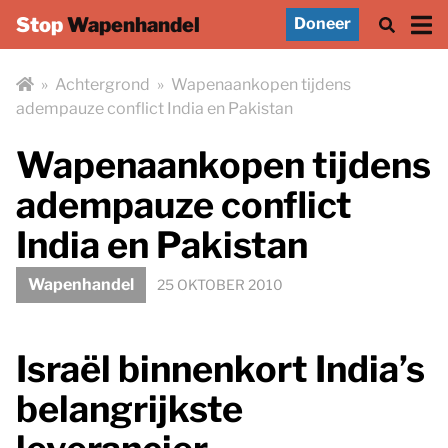
Stop
Wapenhandel
Doneer
»
Achtergrond
»
Wapenaankopen tijdens
adempauze conflict India en Pakistan
Wapenaankopen tijdens
adempauze conflict
India en Pakistan
Wapenhandel
25 OKTOBER 2010
Israël binnenkort India’s
belangrijkste