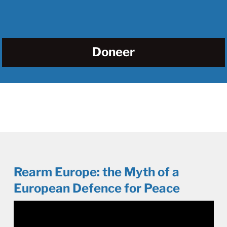
Doneer
Rearm Europe: the Myth of a
European Defence for Peace