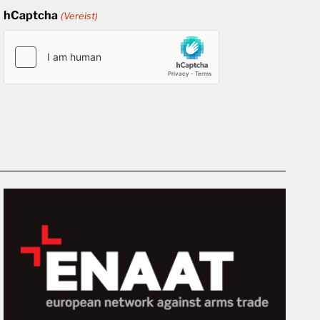
hCaptcha
(Vereist)