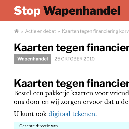
Stop
Wapenhandel
»
Actie en debat
»
Kaarten tegen financiering korv
Kaarten tegen financie
Wapenhandel
25 OKTOBER 2010
Kaarten tegen financie
Bestel een pakketje kaarten voor vrien
ons door en wij zorgen ervoor dat u de 
U kunt ook
digitaal tekenen.
Geachte directie van