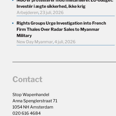
NGO’er protesterer mod militariseret EU-budget:
Investér i ægte sikkerhed, ikke krig
Arbejderen
,
23 juli, 2026
Rights Groups Urge Investigation into French
Firm Thales Over Radar Sales to Myanmar
Military
New Day Myanmar
,
4 juli, 2026
Contact
Stop Wapenhandel
Anna Spenglerstraat 71
1054 NH Amsterdam
020 616 4684