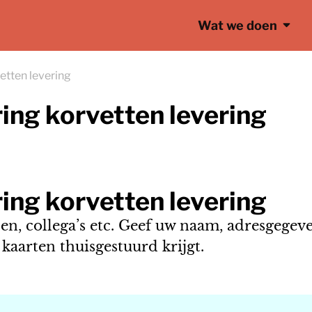
Wat we doen
etten levering
ring korvetten levering
ring korvetten levering
den, collega’s etc. Geef uw naam, adresgegev
kaarten thuisgestuurd krijgt.