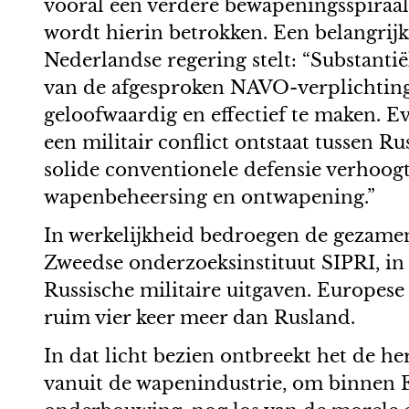
vooral een verdere bewapeningsspiraal
wordt hierin betrokken. Een belangrijk
Nederlandse regering stelt: “Substant
van de afgesproken NAVO-verplichting
geloofwaardig en effectief te maken. 
een militair conflict ontstaat tussen 
solide conventionele defensie verhoog
wapenbeheersing en ontwapening.”
In werkelijkheid bedroegen de gezame
Zweedse onderzoeksinstituut SIPRI, in 2
Russische militaire uitgaven. Europese
ruim vier keer meer dan Rusland.
In dat licht bezien ontbreekt het de h
vanuit de wapenindustrie, om binnen Eu