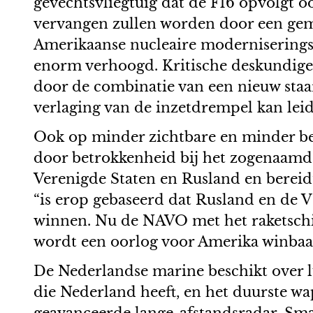
gevechtsvliegtuig dat de F16 opvolgt 
vervangen zullen worden door een gem
Amerikaanse nucleaire moderniseringsp
enorm verhoogd. Kritische deskundige
door de combinatie van een nieuw staar
verlaging van de inzetdrempel kan lei
Ook op minder zichtbare en minder be
door betrokkenheid bij het zogenaamde 
Verenigde Staten en Rusland en berei
“is erop gebaseerd dat Rusland en de V
winnen. Nu de NAVO met het raketschi
wordt een oorlog voor Amerika winbaar
De Nederlandse marine beschikt over 
die Nederland heeft, en het duurste wa