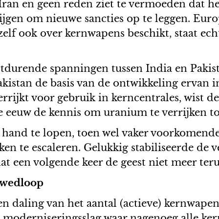
 Iran en geen reden ziet te vermoeden dat h
ijgen om nieuwe sancties op te leggen. Euro
zelf ook over kernwapens beschikt, staat ec
ortdurende spanningen tussen India en Pakis
kistan de basis van de ontwikkeling ervan in
rrijkt voor gebruik in kerncentrales, wist d
 eeuw de kennis om uranium te verrijken tot
 de hand te lopen, toen wel vaker voorkomen
ken te escaleren. Gelukkig stabiliseerde de
at een volgende keer de geest niet meer terug 
nwedloop
een daling van het aantal (actieve) kernwap
moderniseringsslag waar nagenoeg alle ker