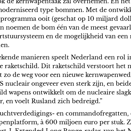
ook de kernwapentaak zal overnemen. En het
oderniseerd type bommen. Met de ontwikkel
rogramma ooit (geschat op 10 miljard dolla
n noemen de bom één van de meest gevaarli
tstuursysteem en de mogelijkheid van een rel
den.
kende manieren speelt Nederland een rol 
raketschild. Dit raketschild verstoort het 
dt zo de weg voor een nieuwe kernwapenwed
S nucleair ongeveer even sterk zijn, en beid
ld wapens ontwikkelt om de nucleaire slag
, en voelt Rusland zich bedreigd.”
luchtverdedigings- en commandofregatten, d
penplatform, à 600 miljoen euro per stuk. Z