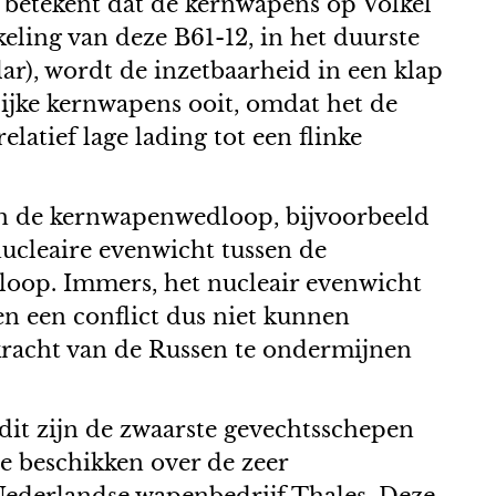
 betekent dat de kernwapens op Volkel
ing van deze B61-12, in het duurste
r), wordt de inzetbaarheid in een klap
jke kernwapens ooit, omdat het de
atief lage lading tot een flinke
in de kernwapenwedloop, bijvoorbeeld
nucleaire evenwicht tussen de
loop. Immers, het nucleair evenwicht
en een conflict dus niet kunnen
kracht van de Russen te ondermijnen
it zijn de zwaarste gevechtsschepen
e beschikken over de zeer