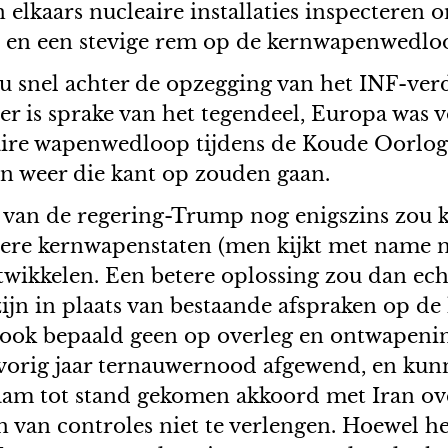
kaars nucleaire installaties inspecteren om
en en een stevige rem op de kernwapenwedlo
u snel achter de opzegging van het INF-ver
der is sprake van het tegendeel, Europa was 
aire wapenwedloop tijdens de Koude Oorlog 
n weer die kant op zouden gaan.
g van de regering-Trump nog enigszins zou
dere kernwapenstaten (men kijkt met name 
wikkelen. Een betere oplossing zou dan echt
jn in plaats van bestaande afspraken op de 
ook bepaald geen op overleg en ontwapenin
orig jaar ternauwernood afgewend, en kun
aam tot stand gekomen akkoord met Iran ove
aan van controles niet te verlengen. Hoewel 