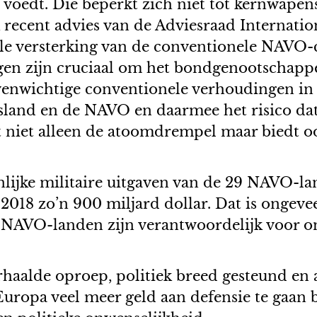
 voedt. Die beperkt zich niet tot kernwape
 recent advies van de Adviesraad Internatio
iële versterking van de conventionele NAVO
en zijn cruciaal om het bondgenootschappe
Evenwichtige conventionele verhoudingen i
Rusland en de NAVO en daarmee het risico d
t niet alleen de atoomdrempel maar biedt 
nlijke militaire uitgaven van de 29 NAVO-
018 zo’n 900 miljard dollar. Dat is ongeveer
 NAVO-landen zijn verantwoordelijk voor ong
erhaalde oproep, politiek breed gesteund en 
ropa veel meer geld aan defensie te gaan be