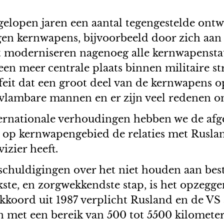
gelopen jaren een aantal tegengestelde ontw
en kernwapens, bijvoorbeeld door zich aan te
 moderniseren nagenoeg alle kernwapenstat
n meer centrale plaats binnen militaire str
 feit dat een groot deel van de kernwapens 
ntvlambare mannen en er zijn veel redenen o
nternationale verhoudingen hebben we de afg
at op kernwapengebied de relaties met Rusl
izier heeft.
schuldigingen over het niet houden aan bes
kste, en zorgwekkendste stap, is het opzegg
kkoord uit 1987 verplicht Rusland en de VS a
en met een bereik van 500 tot 5500 kilomet