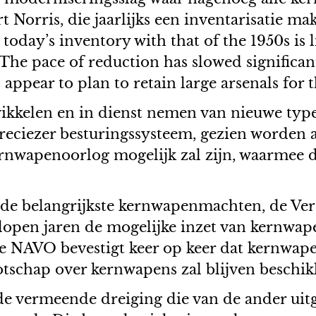
Norris, die jaarlijks een inventarisatie ma
oday’s inventory with that of the 1950s is 
 The pace of reduction has slowed significan
ppear to plan to retain large arsenals for th
ikkelen en in dienst nemen van nieuwe type
reciezer besturingssysteem, gezien worden al
kernwapenoorlog mogelijk zal zijn, waarmee d
 de belangrijkste kernwapenmachten, de Vere
open jaren de mogelijke inzet van kernwape
 De NAVO bevestigt keer op keer dat kernwap
tschap over kernwapens zal blijven beschikk
de vermeende dreiging die van de ander uit