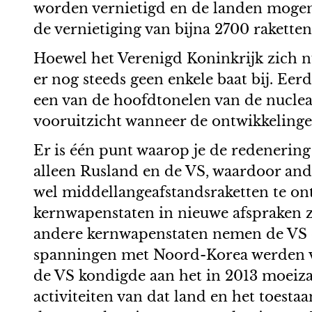
worden vernietigd en de landen mogen el
de vernietiging van bijna 2700 rakett
Hoewel het Verenigd Koninkrijk zich n
er nog steeds geen enkele baat bij. Eer
een van de hoofdtonelen van de nucle
vooruitzicht wanneer de ontwikkelinge
Er is één punt waarop je de redenerin
alleen Rusland en de VS, waardoor an
wel middellangeafstandsraketten te ont
kernwapenstaten in nieuwe afspraken zi
andere kernwapenstaten nemen de VS 
spanningen met Noord-Korea werden v
de VS kondigde aan het in 2013 moeiz
activiteiten van dat land en het toest