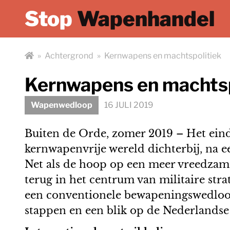
Stop
Wapenhandel
»
Achtergrond
»
Kernwapens en machtspolitiek
Kernwapens en machtsp
Wapenwedloop
16 JULI 2019
Buiten de Orde, zomer 2019 – Het eind
kernwapenvrije wereld dichterbij, na 
Net als de hoop op een meer vreedzame
terug in het centrum van militaire str
een conventionele bewapeningswedloop
stappen en een blik op de Nederlandse 