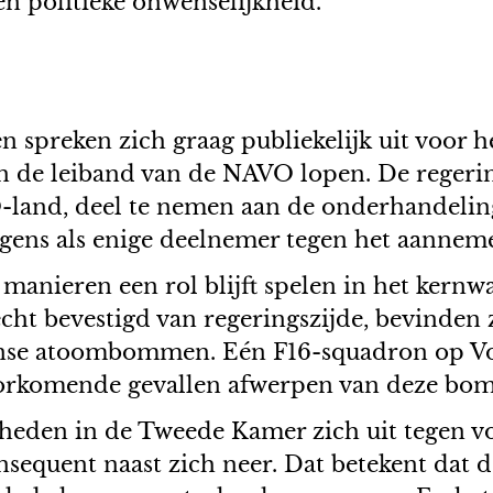
n politieke onwenselijkheid.
spreken zich graag publiekelijk uit voor h
 aan de leiband van de NAVO lopen. De reger
and, deel te nemen aan de onderhandeling
ns als enige deelnemer tegen het aannemen
 manieren een rol blijft spelen in het kern
ht bevestigd van regeringszijde, bevinden 
se atoombommen. Eén F16-squadron op Volk
orkomende gevallen afwerpen van deze bo
heden in de Tweede Kamer zich uit tegen vo
equent naast zich neer. Dat betekent dat de