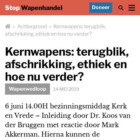
Stop
Wapenhandel
Doneer
»
Achtergrond
»
Kernwapens: terugblik,
afschrikking, ethiek en hoe nu verder?
Kernwapens: terugblik,
afschrikking, ethiek en
hoe nu verder?
Wapenwedloop
14 MEI 2019
6 juni 14.00H bezinningsmiddag Kerk
en Vrede – Inleiding door Dr. Koos van
der Bruggen met reactie door Mark
Akkerman. Hierna kunnen de