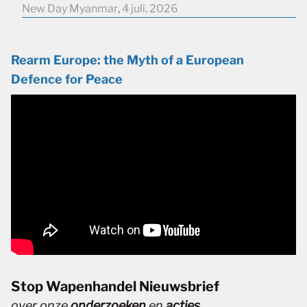
New Day Myanmar
,
4 juli, 2026
Rearm Europe: the Myth of a European
Defence for Peace
Stop Wapenhandel Nieuwsbrief
over onze
onderzoeken
en
acties