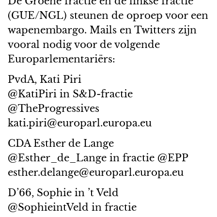
De Groene fractie en de linkse fractie
(GUE/NGL) steunen de oproep voor een
wapenembargo. Mails en Twitters zijn
vooral nodig voor de volgende
Europarlementariërs:
PvdA, Kati Piri
@KatiPiri in S&D-fractie
@TheProgressives
kati.piri@europarl.europa.eu
CDA Esther de Lange
@Esther_de_Lange in fractie @EPP
esther.delange@europarl.europa.eu
D’66, Sophie in ’t Veld
@SophieintVeld in fractie