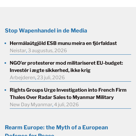
Stop Wapenhandel in de Media
Hermálaútgjöld ESB munu meira en fjórfaldast
Neistar
,
3 augustus, 2026
NGO’er protesterer mod militariseret EU-budget:
Investér i ægte sikkerhed, ikke krig
Arbejderen
,
23 juli, 2026
Rights Groups Urge Investigation into French Firm
Thales Over Radar Sales to Myanmar Military
New Day Myanmar
,
4 juli, 2026
Rearm Europe: the Myth of a European
Defence for Peace