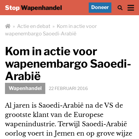
Stop
Wapenhandel
Doneer
»
Actie en debat
»
Kom in actie voor
wapenembargo Saoedi-Arabië
Kom in actie voor
wapenembargo Saoedi-
Arabië
Wapenhandel
22 FEBRUARI 2016
Al jaren is Saoedi-Arabië na de VS de
grootste klant van de Europese
wapenindustrie. Terwijl Saoedi-Arabië
oorlog voert in Jemen en op grove wijze